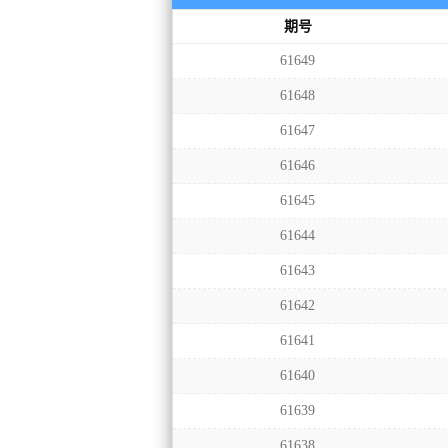
期号
61649
61648
61647
61646
61645
61644
61643
61642
61641
61640
61639
61638