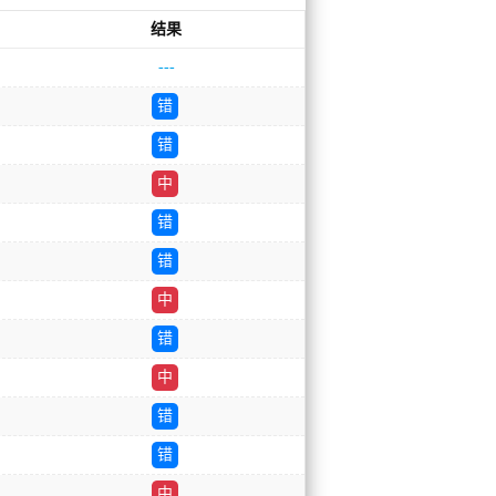
结果
---
错
错
中
错
错
中
错
中
错
错
中