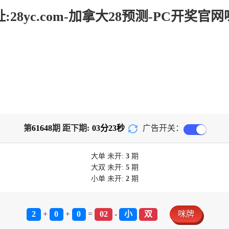
:28yc.com-加拿大28预测-PC开奖官
第
61648
期 距下期:
03
分
23
秒
广告开关：
大单
未开:
3
期
大双
未开:
5
期
小单
未开:
2
期
2
+
0
+
0
=
02
-
小
双
咪牌