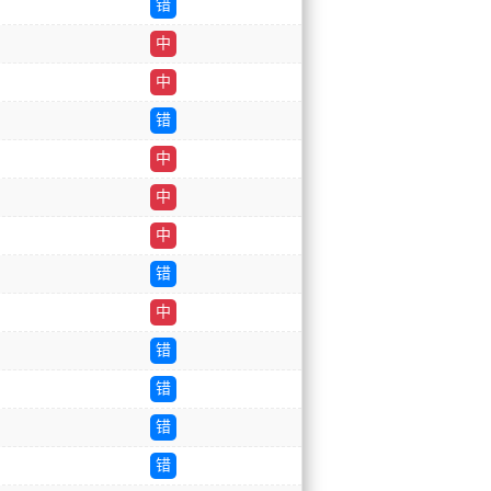
错
中
中
错
中
中
中
错
中
错
错
错
错