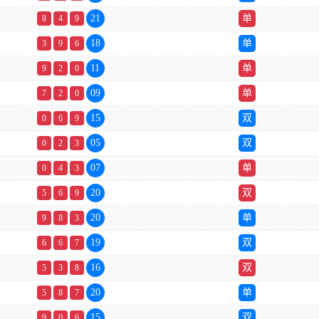
21
单
8
4
9
18
单
3
9
6
11
单
9
2
0
09
单
7
2
0
15
双
0
6
9
05
双
0
2
3
07
单
0
4
3
20
双
5
6
9
20
单
9
8
3
19
双
6
6
7
16
双
5
3
8
20
单
5
8
7
15
双
9
0
6