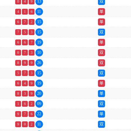
13
双
0
4
9
11
单
4
1
6
15
单
6
7
2
15
双
7
5
3
19
单
6
6
7
10
双
0
7
3
26
双
8
9
9
15
双
5
7
3
19
单
6
4
9
20
单
8
3
9
09
双
1
6
2
22
单
9
7
6
11
双
9
0
2