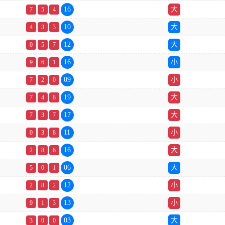
16
大
7
5
4
10
大
4
3
3
12
大
0
5
7
16
小
9
6
1
09
小
7
2
0
19
大
7
4
8
17
大
7
3
7
11
小
0
3
8
16
大
2
8
6
06
大
5
0
1
12
小
2
8
2
13
小
9
1
3
03
大
3
0
0