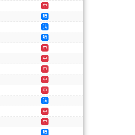
中
错
错
错
中
中
中
中
中
错
中
中
错