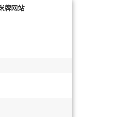
网咪牌网站