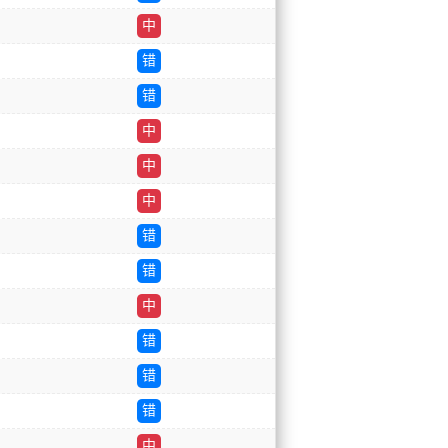
中
错
错
中
中
中
错
错
中
错
错
错
中