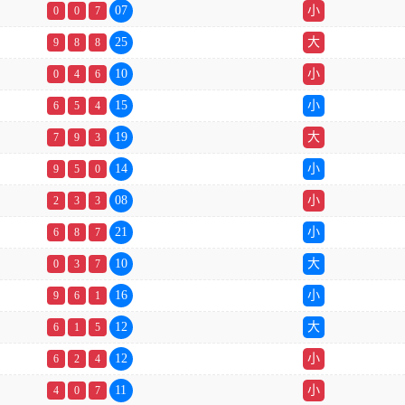
07
小
0
0
7
25
大
9
8
8
10
小
0
4
6
15
小
6
5
4
19
大
7
9
3
14
小
9
5
0
08
小
2
3
3
21
小
6
8
7
10
大
0
3
7
16
小
9
6
1
12
大
6
1
5
12
小
6
2
4
11
小
4
0
7