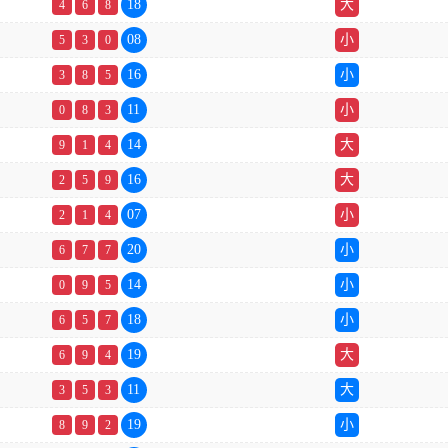
18
大
4
6
8
08
小
5
3
0
16
小
3
8
5
11
小
0
8
3
14
大
9
1
4
16
大
2
5
9
07
小
2
1
4
20
小
6
7
7
14
小
0
9
5
18
小
6
5
7
19
大
6
9
4
11
大
3
5
3
19
小
8
9
2