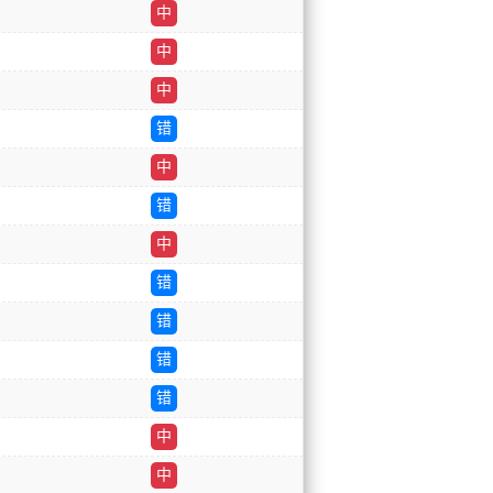
中
中
中
错
中
错
中
错
错
错
错
中
中