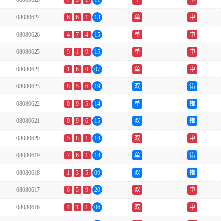
08080628
7
3
1
11
单
中
08080627
6
6
1
13
单
中
08080626
4
7
4
15
单
中
08080625
5
1
9
15
单
中
08080624
1
6
0
07
单
中
08080623
8
5
6
19
双
错
08080622
0
9
5
14
单
错
08080621
0
9
6
15
双
错
08080620
5
8
1
14
双
中
08080619
7
6
1
14
单
错
08080618
1
3
5
09
双
错
08080617
6
5
9
20
双
中
08080616
4
1
1
06
双
中