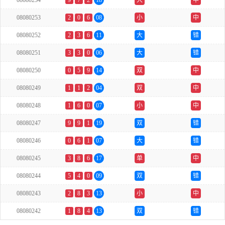
08080254
9
7
2
18
大
中
08080253
2
0
6
08
小
中
08080252
2
3
6
11
大
错
08080251
3
3
0
06
大
错
08080250
0
5
9
14
双
中
08080249
1
1
2
04
双
中
08080248
1
6
0
07
小
中
08080247
9
9
1
19
双
错
08080246
0
6
1
07
大
错
08080245
3
8
6
17
单
中
08080244
5
4
0
09
双
错
08080243
2
8
3
13
小
中
08080242
1
8
4
13
双
错