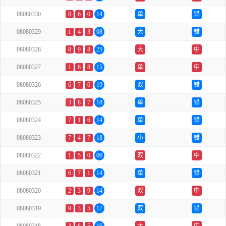
08080330
8
6
0
14
单
错
08080329
1
4
3
08
大
错
08080328
8
9
8
25
大
中
08080327
1
6
8
15
单
中
08080326
6
7
6
19
双
错
08080325
3
8
7
18
单
错
08080324
7
1
6
14
单
错
08080323
7
4
7
18
小
错
08080322
1
5
0
06
双
中
08080321
6
7
1
14
单
错
08080320
2
3
9
14
双
中
08080319
9
3
5
17
双
错