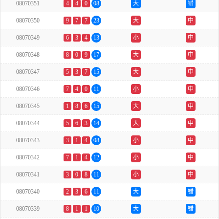
08070351
4
4
0
08
大
错
08070350
9
7
7
23
大
中
08070349
6
3
4
13
小
中
08070348
8
0
9
17
大
中
08070347
5
3
7
15
大
中
08070346
7
4
0
11
小
中
08070345
1
8
6
15
大
中
08070344
5
6
3
14
大
中
08070343
3
1
4
08
小
中
08070342
7
1
4
12
小
中
08070341
3
0
8
11
小
中
08070340
2
3
6
11
大
错
08070339
8
1
1
10
大
错