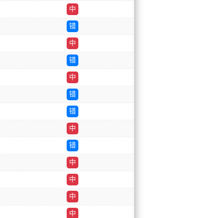
中
错
中
错
中
错
错
中
错
中
中
中
中