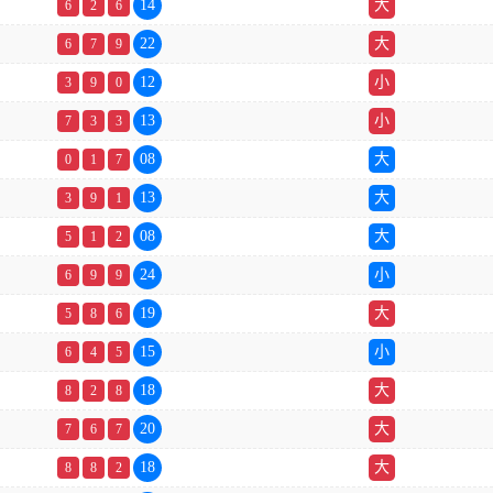
14
大
6
2
6
22
大
6
7
9
12
小
3
9
0
13
小
7
3
3
08
大
0
1
7
13
大
3
9
1
08
大
5
1
2
24
小
6
9
9
19
大
5
8
6
15
小
6
4
5
18
大
8
2
8
20
大
7
6
7
18
大
8
8
2