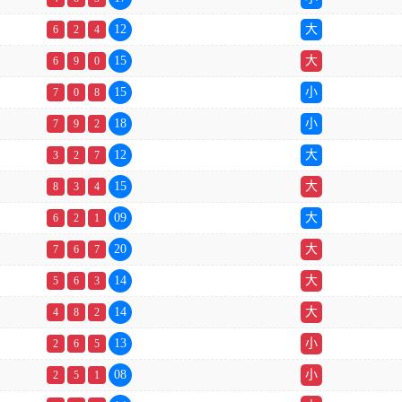
12
大
6
2
4
15
大
6
9
0
15
小
7
0
8
18
小
7
9
2
12
大
3
2
7
15
大
8
3
4
09
大
6
2
1
20
大
7
6
7
14
大
5
6
3
14
大
4
8
2
13
小
2
6
5
08
小
2
5
1