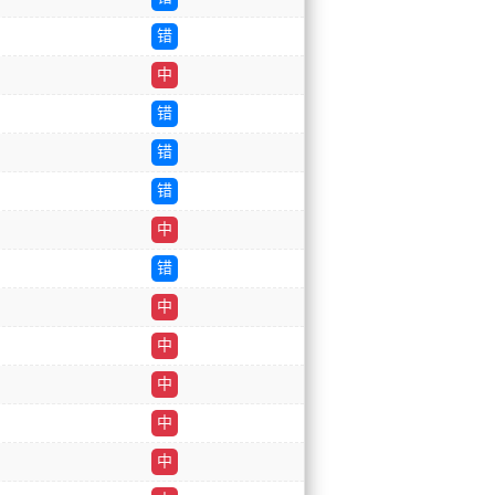
错
中
错
错
错
中
错
中
中
中
中
中