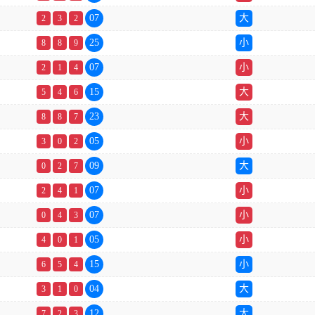
07
大
2
3
2
25
小
8
8
9
07
小
2
1
4
15
大
5
4
6
23
大
8
8
7
05
小
3
0
2
09
大
0
2
7
07
小
2
4
1
07
小
0
4
3
05
小
4
0
1
15
小
6
5
4
04
大
3
1
0
12
大
7
2
3