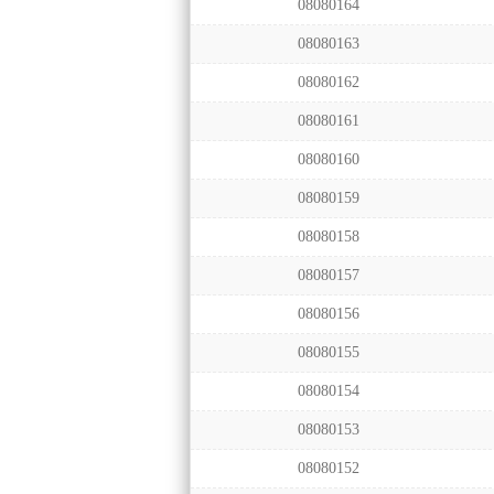
08080164
08080163
08080162
08080161
08080160
08080159
08080158
08080157
08080156
08080155
08080154
08080153
08080152