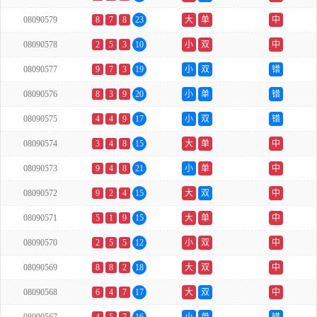
08090579
8
7
8
23
大
单
中
08090578
2
5
3
10
小
双
中
08090577
9
7
3
19
小
双
错
08090576
8
3
9
20
小
单
错
08090575
4
4
9
17
小
双
错
08090574
3
4
8
15
大
单
中
08090573
9
4
8
21
小
单
中
08090572
9
2
4
15
大
双
中
08090571
5
1
9
15
大
单
中
08090570
2
5
5
12
小
双
中
08090569
8
8
2
18
大
双
中
08090568
6
4
7
17
大
双
中