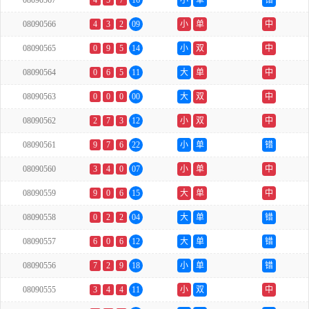
08090567
4
5
7
16
小
单
错
08090566
4
3
2
09
小
单
中
08090565
0
9
5
14
小
双
中
08090564
0
6
5
11
大
单
中
08090563
0
0
0
00
大
双
中
08090562
2
7
3
12
小
双
中
08090561
9
7
6
22
小
单
错
08090560
3
4
0
07
小
单
中
08090559
9
0
6
15
大
单
中
08090558
0
2
2
04
大
单
错
08090557
6
0
6
12
大
单
错
08090556
7
2
9
18
小
单
错
08090555
3
4
4
11
小
双
中