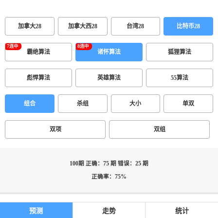
加拿大28
加拿大西28
台湾28
比特币28
霸绝算法
诸怀算法
狐狸算法
彪悍算法
英雄算法
55算法
组合
杀组
大小
单双
双项
双组
100期 正确：75 期 错误：25 期
正确率：75%
预测
走势
统计