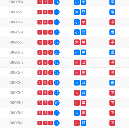
08090554
9
2
3
14
小
单
错
08090553
2
9
2
13
大
双
错
08090552
5
8
2
15
小
单
中
08090551
7
7
9
23
小
双
错
08090550
6
7
6
19
大
单
中
08090549
8
6
6
20
小
单
错
08090548
8
6
4
18
大
双
中
08090547
8
4
7
19
大
单
中
08090546
1
9
3
13
大
双
错
08090545
9
6
2
17
大
双
中
08090544
3
2
4
09
小
单
中
08090543
6
5
2
13
大
单
中
08090542
1
2
8
11
小
双
中