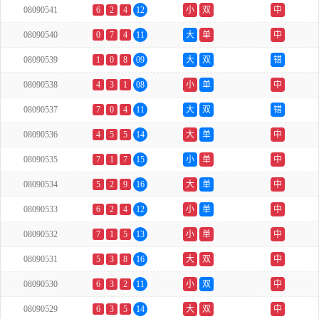
08090541
6
2
4
12
小
双
中
08090540
0
7
4
11
大
单
中
08090539
1
0
8
09
大
双
错
08090538
4
3
1
08
小
单
中
08090537
7
0
4
11
大
双
错
08090536
4
5
5
14
大
单
中
08090535
7
1
7
15
小
单
中
08090534
5
2
9
16
大
单
中
08090533
6
2
4
12
小
单
中
08090532
7
1
5
13
小
单
中
08090531
5
3
8
16
大
双
中
08090530
6
3
2
11
小
双
中
08090529
6
3
5
14
大
双
中