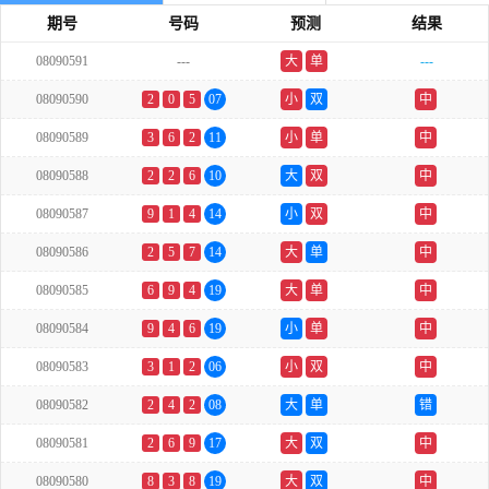
期号
号码
预测
结果
08090591
---
大
单
---
08090590
2
0
5
07
小
双
中
08090589
3
6
2
11
小
单
中
08090588
2
2
6
10
大
双
中
08090587
9
1
4
14
小
双
中
08090586
2
5
7
14
大
单
中
08090585
6
9
4
19
大
单
中
08090584
9
4
6
19
小
单
中
08090583
3
1
2
06
小
双
中
08090582
2
4
2
08
大
单
错
08090581
2
6
9
17
大
双
中
08090580
8
3
8
19
大
双
中