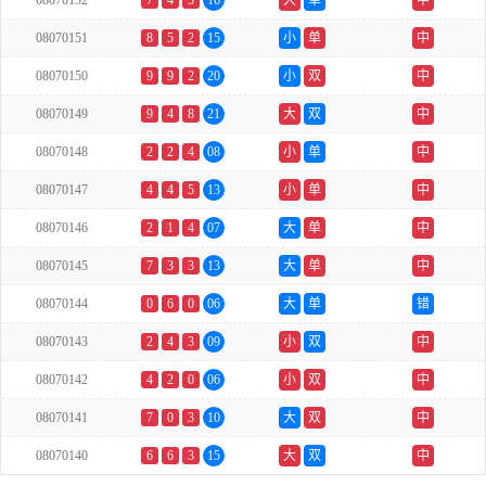
08070152
7
4
5
16
大
单
中
08070151
8
5
2
15
小
单
中
08070150
9
9
2
20
小
双
中
08070149
9
4
8
21
大
双
中
08070148
2
2
4
08
小
单
中
08070147
4
4
5
13
小
单
中
08070146
2
1
4
07
大
单
中
08070145
7
3
3
13
大
单
中
08070144
0
6
0
06
大
单
错
08070143
2
4
3
09
小
双
中
08070142
4
2
0
06
小
双
中
08070141
7
0
3
10
大
双
中
08070140
6
6
3
15
大
双
中