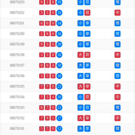
08070203
9
2
8
19
小
双
错
08070202
5
5
6
16
小
双
中
08070201
6
0
8
14
小
单
错
08070200
2
8
6
16
小
单
错
08070199
9
5
6
20
小
单
错
08070198
3
5
8
16
大
双
中
08070197
0
6
4
10
大
单
错
08070196
5
5
0
10
大
单
错
08070195
7
7
9
23
大
单
中
08070194
7
5
4
16
小
双
中
08070193
8
7
6
21
小
双
错
08070192
7
9
1
17
大
单
中
08070191
5
7
0
12
大
单
错