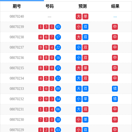
期号
号码
预测
结果
08070240
---
大
单
---
08070239
1
3
1
05
小
双
中
08070238
4
6
7
17
大
双
中
08070237
9
9
4
22
小
双
中
08070236
8
8
0
16
小
双
中
08070235
8
7
0
15
大
单
中
08070234
4
5
3
12
大
双
中
08070233
1
6
2
09
大
双
错
08070232
2
9
3
14
小
单
错
08070231
1
1
4
06
大
双
中
08070230
7
3
0
10
小
单
中
08070229
1
2
0
03
小
双
中