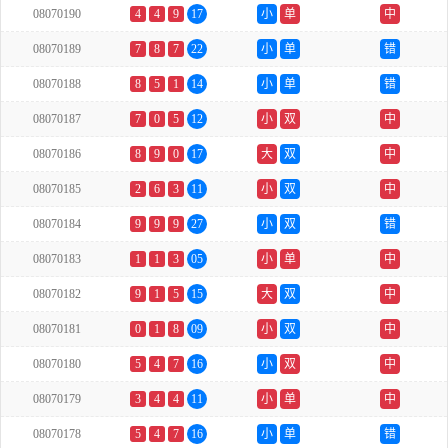
08070190
4
4
9
17
小
单
中
08070189
7
8
7
22
小
单
错
08070188
8
5
1
14
小
单
错
08070187
7
0
5
12
小
双
中
08070186
8
9
0
17
大
双
中
08070185
2
6
3
11
小
双
中
08070184
9
9
9
27
小
双
错
08070183
1
1
3
05
小
单
中
08070182
9
1
5
15
大
双
中
08070181
0
1
8
09
小
双
中
08070180
5
4
7
16
小
双
中
08070179
3
4
4
11
小
单
中
08070178
5
4
7
16
小
单
错