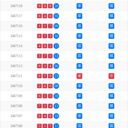
3467118
9
9
8
26
单
错
3467117
6
4
6
16
单
错
3467116
1
1
7
09
双
错
3467115
6
7
3
16
单
错
3467114
4
9
2
15
双
错
3467113
5
7
1
13
双
错
3467112
0
2
4
06
单
错
3467111
9
7
9
25
单
中
3467110
2
6
0
08
单
错
3467109
6
1
3
10
单
错
3467108
7
2
4
13
双
错
3467107
0
4
6
10
单
错
3467106
3
1
7
11
双
错