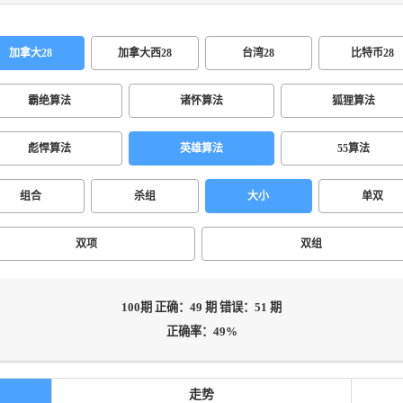
加拿大28
加拿大西28
台湾28
比特币28
霸绝算法
诸怀算法
狐狸算法
彪悍算法
英雄算法
55算法
组合
杀组
大小
单双
双项
双组
100期 正确：49 期 错误：51 期
正确率：49%
走势