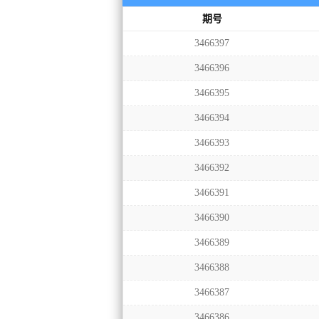
期号
3466397
3466396
3466395
3466394
3466393
3466392
3466391
3466390
3466389
3466388
3466387
3466386