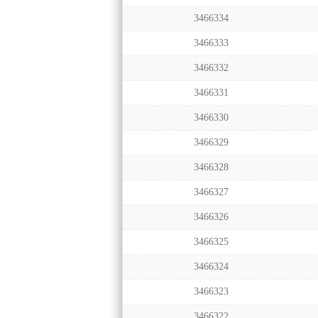
3466334
3466333
3466332
3466331
3466330
3466329
3466328
3466327
3466326
3466325
3466324
3466323
3466322