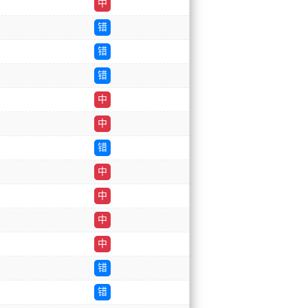
中
错
错
错
中
中
错
中
中
中
中
错
错