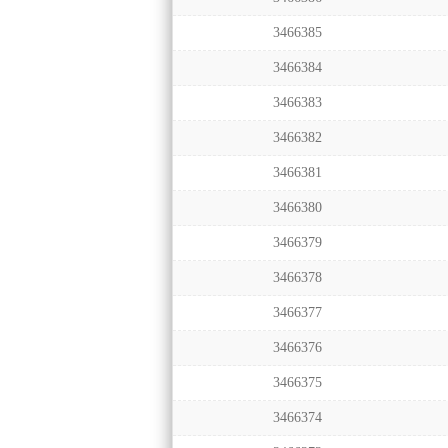
3466385
3466384
3466383
3466382
3466381
3466380
3466379
3466378
3466377
3466376
3466375
3466374