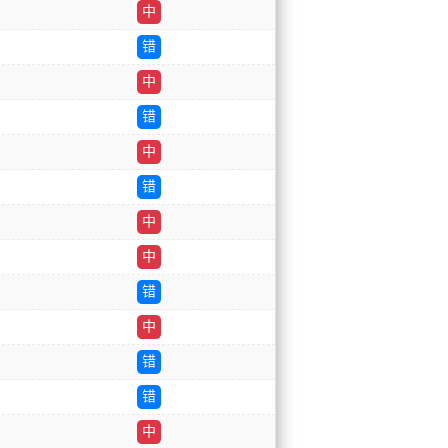
中
错
中
错
中
错
中
中
错
中
错
错
中