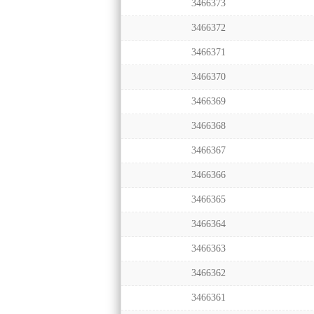
3466373
3466372
3466371
3466370
3466369
3466368
3466367
3466366
3466365
3466364
3466363
3466362
3466361