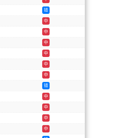
错
中
中
中
中
中
中
错
中
中
中
中