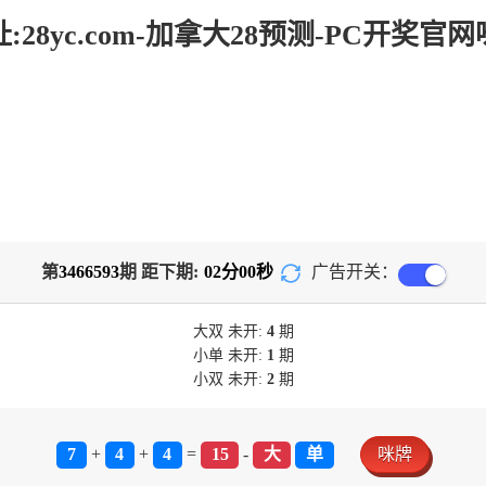
:28yc.com-加拿大28预测-PC开奖官
第
3466593
期 距下期:
02
分
00
秒
广告开关：
大双
未开:
4
期
小单
未开:
1
期
小双
未开:
2
期
7
+
4
+
4
=
15
-
大
单
咪牌