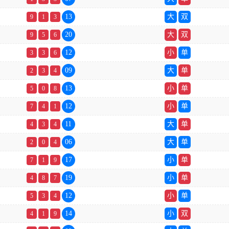
13
大
双
9
1
3
20
大
双
9
5
6
12
小
单
3
3
6
09
大
单
2
3
4
13
小
单
5
0
8
12
小
单
7
4
1
11
大
单
4
3
4
06
大
单
2
0
4
17
小
单
7
1
9
19
小
单
4
8
7
12
小
单
5
3
4
14
小
双
4
1
9