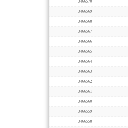
3466570
3466569
3466568
3466567
3466566
3466565
3466564
3466563
3466562
3466561
3466560
3466559
3466558