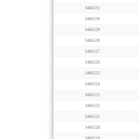
3466531
3466530
3466529
3466528
3466527
3466526
3466525
3466524
3466523
3466522
3466521
3466520
3466519