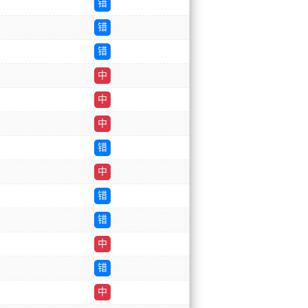
错
错
错
中
中
中
错
中
错
错
中
错
中