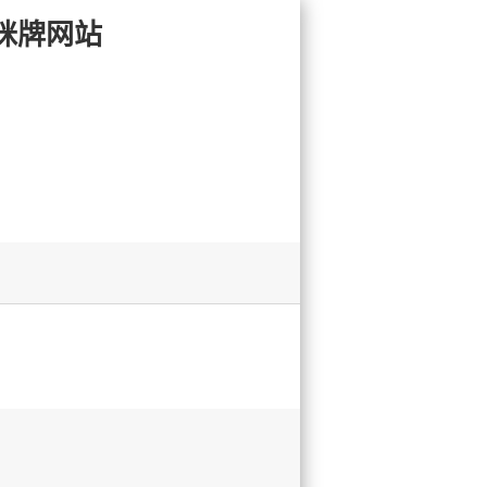
网咪牌网站