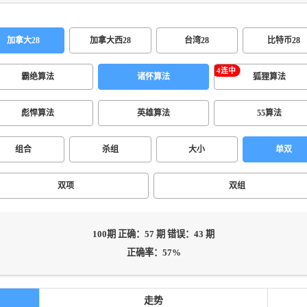
加拿大28
加拿大西28
台湾28
比特币28
霸绝算法
诸怀算法
狐狸算法
彪悍算法
英雄算法
55算法
组合
杀组
大小
单双
双项
双组
100期 正确：57 期 错误：43 期
正确率：57%
走势