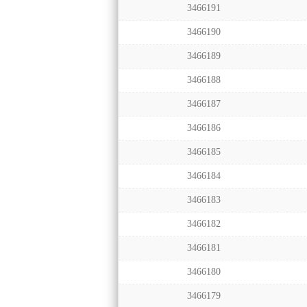
3466191
3466190
3466189
3466188
3466187
3466186
3466185
3466184
3466183
3466182
3466181
3466180
3466179