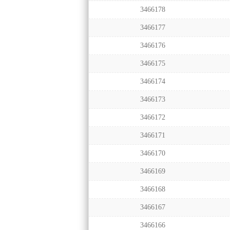
3466178
3466177
3466176
3466175
3466174
3466173
3466172
3466171
3466170
3466169
3466168
3466167
3466166