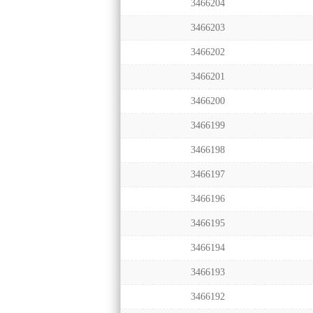
3466204
3466203
3466202
3466201
3466200
3466199
3466198
3466197
3466196
3466195
3466194
3466193
3466192