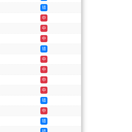
错
中
中
中
错
中
中
中
中
错
中
错
错