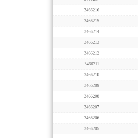
3466216
3466215
3466214
3466213
3466212
3466211
3466210
3466209
3466208
3466207
3466206
3466205