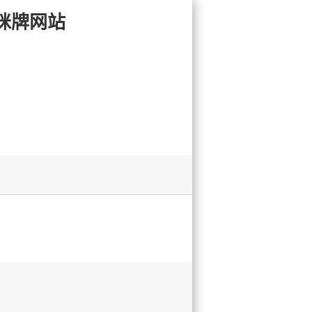
网咪牌网站