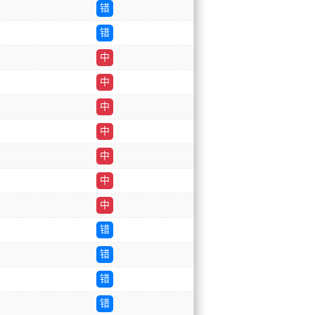
错
错
中
中
中
中
中
中
中
错
错
错
错