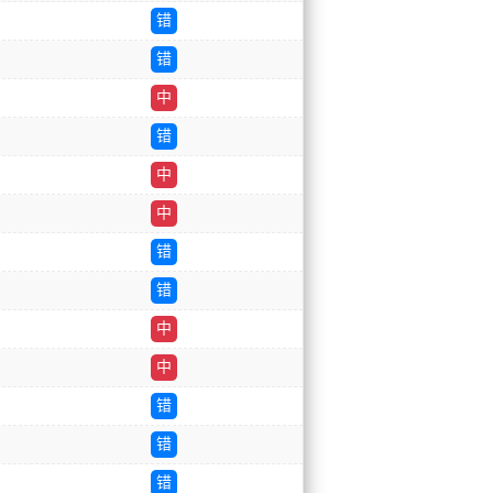
错
错
中
错
中
中
错
错
中
中
错
错
错