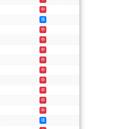
中
错
中
中
中
中
中
中
中
中
中
错