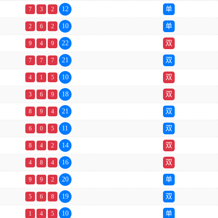
12
单
7
3
2
10
单
2
6
2
22
双
9
4
9
21
双
7
7
7
10
双
4
1
5
18
双
3
6
9
21
双
8
9
4
11
双
6
0
5
14
双
8
4
2
16
双
4
8
4
20
单
9
9
2
19
双
5
6
8
10
单
1
4
5