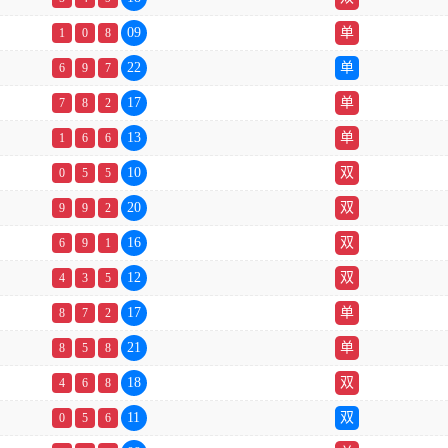
09
单
1
0
8
22
单
6
9
7
17
单
7
8
2
13
单
1
6
6
10
双
0
5
5
20
双
9
9
2
16
双
6
9
1
12
双
4
3
5
17
单
8
7
2
21
单
8
5
8
18
双
4
6
8
11
双
0
5
6