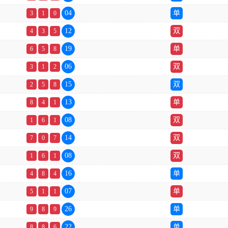
04
单
3
1
0
12
双
4
3
5
19
单
6
5
8
06
双
3
1
2
15
双
2
5
8
13
单
8
4
1
08
双
1
6
1
14
双
7
0
7
08
双
1
6
1
16
单
4
8
4
07
单
5
1
1
26
单
9
8
9
22
单
8
8
6