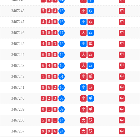
3467249
2
9
3
14
大
单
中
3467248
5
4
4
13
小
双
中
3467247
4
4
8
16
小
双
中
3467246
5
8
4
17
大
双
中
3467245
4
8
3
15
小
单
中
3467244
6
8
0
14
大
双
中
3467243
6
4
9
19
大
双
中
3467242
1
0
0
01
小
单
中
3467241
8
6
2
16
小
双
中
3467240
3
2
3
08
小
单
中
3467239
0
1
8
09
小
单
中
3467238
5
8
1
14
大
双
中
3467237
9
9
6
24
大
双
中