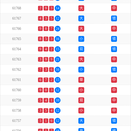
61768
2
9
3
14
大
中
61767
4
3
5
12
大
错
61766
9
8
7
24
大
中
61765
8
5
3
16
小
错
61764
9
4
2
15
双
错
61763
3
9
9
21
大
中
61762
7
3
6
16
小
错
61761
6
7
2
15
单
中
61760
9
0
3
12
小
中
61759
5
4
1
10
双
中
61758
3
5
4
12
小
中
61757
5
1
6
12
大
错