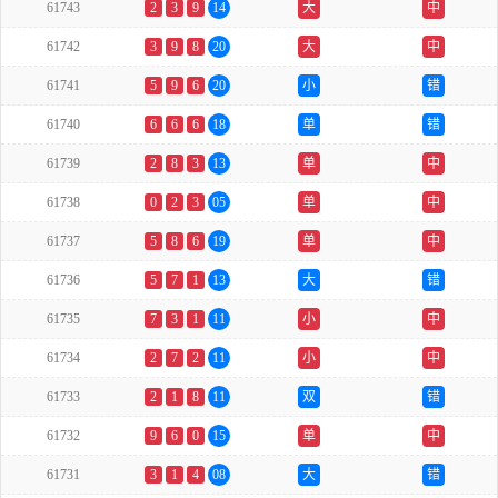
61743
2
3
9
14
大
中
61742
3
9
8
20
大
中
61741
5
9
6
20
小
错
61740
6
6
6
18
单
错
61739
2
8
3
13
单
中
61738
0
2
3
05
单
中
61737
5
8
6
19
单
中
61736
5
7
1
13
大
错
61735
7
3
1
11
小
中
61734
2
7
2
11
小
中
61733
2
1
8
11
双
错
61732
9
6
0
15
单
中
61731
3
1
4
08
大
错