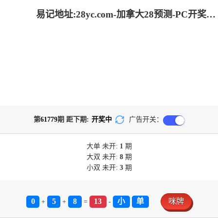
易记地址:28yc.com-加拿大28预测-PC开奖官网咪牌网站
第
61779
期 距下期:
开奖中
广告开关：
大单
未开:
1
期
大双
未开:
8
期
小双
未开:
3
期
0
5
8
13
小
单
咪牌
+
+
=
-