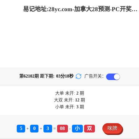
易记地址:28yc.com-加拿大28预测-PC开奖官网咪牌网站
第
62102
期 距下期:
03
分
18
秒
广告开关：
大单
未开:
2
期
大双
未开:
12
期
小单
未开:
3
期
5
0
3
08
小
双
咪牌
+
+
=
-