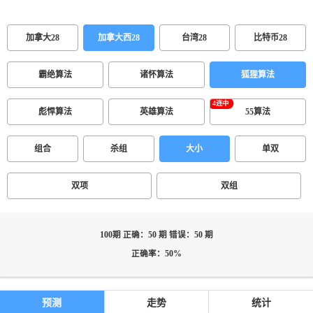
加拿大28
加拿大西28
台湾28
比特币28
霸绝算法
诸怀算法
狐狸算法
彪悍算法
英雄算法
55算法
组合
杀组
大小
单双
双项
双组
100期 正确：50 期 错误：50 期
正确率：50%
预测
走势
统计