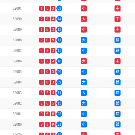
62091
1
5
3
09
小
中
62090
2
8
4
14
大
中
62089
1
9
3
13
小
中
62088
2
0
9
11
大
错
62087
4
8
3
15
小
错
62086
5
7
4
16
大
中
62085
6
9
5
20
小
错
62084
6
0
3
09
大
错
62083
0
7
4
11
大
错
62082
2
6
5
13
大
错
62081
9
6
8
23
小
错
62080
9
3
9
21
小
错