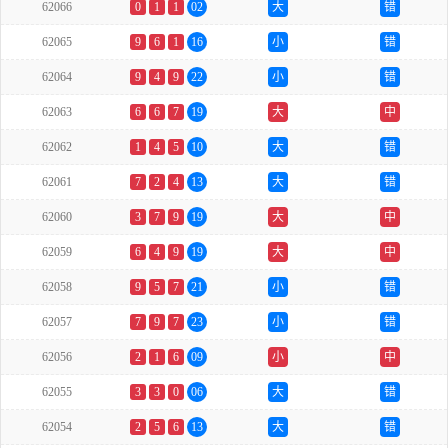
62066
0
1
1
02
大
错
62065
9
6
1
16
小
错
62064
9
4
9
22
小
错
62063
6
6
7
19
大
中
62062
1
4
5
10
大
错
62061
7
2
4
13
大
错
62060
3
7
9
19
大
中
62059
6
4
9
19
大
中
62058
9
5
7
21
小
错
62057
7
9
7
23
小
错
62056
2
1
6
09
小
中
62055
3
3
0
06
大
错
62054
2
5
6
13
大
错