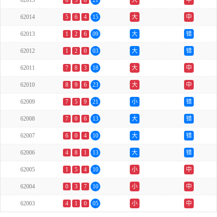
62015
8
5
8
21
大
中
62014
5
6
4
15
大
中
62013
1
2
6
09
大
错
62012
1
2
0
03
大
错
62011
7
8
3
18
大
中
62010
8
9
6
23
大
中
62009
7
5
9
21
小
错
62008
7
0
6
13
大
错
62007
6
0
4
10
大
错
62006
4
8
1
13
大
错
62005
1
5
4
10
小
中
62004
0
3
7
10
小
中
62003
4
1
0
05
小
中