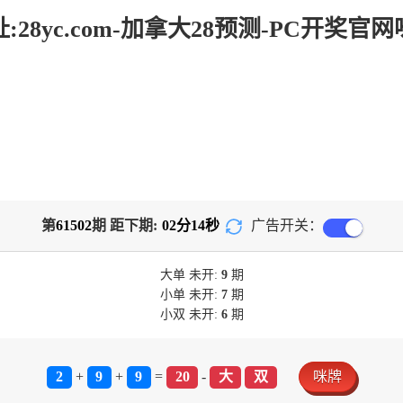
:28yc.com-加拿大28预测-PC开奖官
第
61502
期 距下期:
02
分
13
秒
广告开关：
大单
未开:
9
期
小单
未开:
7
期
小双
未开:
6
期
2
+
9
+
9
=
20
-
大
双
咪牌