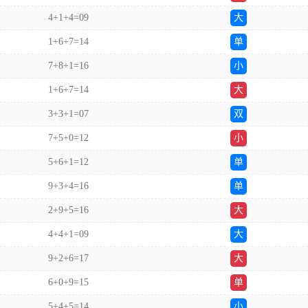
09
大
4
1
4
14
单
1
6
7
16
小
7
8
1
14
大
1
6
7
07
双
3
3
1
12
小
7
5
0
12
单
5
6
1
16
单
9
3
4
16
大
2
9
5
09
大
4
4
1
17
大
9
2
6
15
单
6
0
9
14
小
5
4
5