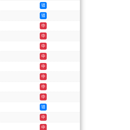
错
错
中
中
中
中
中
中
中
中
错
中
中