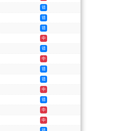
错
错
错
中
错
中
错
错
中
错
中
中
错