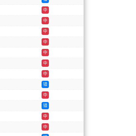
中
中
中
中
中
中
中
错
中
错
中
中