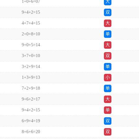
07
大
1
0
6
15
双
9
4
2
15
大
4
7
4
10
单
2
0
8
14
大
9
0
5
10
双
3
7
0
14
单
3
2
9
13
小
1
3
9
18
单
7
2
9
17
大
9
6
2
15
单
9
4
2
19
双
6
9
4
20
双
8
6
6