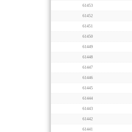
61453
61452
61451
61450
61449
61448
61447
61446
61445
61444
61443
61442
61441