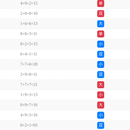
15
单
4
9
2
10
双
2
0
8
13
大
1
6
6
11
单
8
0
3
15
小
8
2
5
11
双
6
4
1
20
小
7
7
6
11
双
2
9
0
21
大
7
7
7
13
小
1
9
3
16
大
0
9
7
16
小
4
9
3
03
双
0
2
1