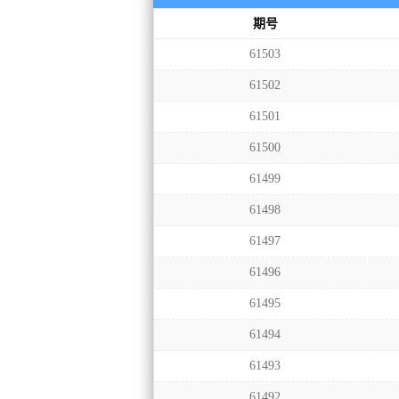
期号
61503
61502
61501
61500
61499
61498
61497
61496
61495
61494
61493
61492