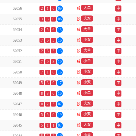
大单
62056
2
1
6
09
殺
中
大双
62055
3
3
0
06
殺
中
大单
62054
2
5
6
13
殺
中
小双
62053
7
6
3
16
殺
中
大单
62052
2
8
3
13
殺
中
小单
62051
7
0
3
10
殺
中
小双
62050
7
1
8
16
殺
中
小双
62049
5
3
9
17
殺
中
小单
62048
8
8
0
16
殺
中
大双
62047
0
2
5
07
殺
中
小双
62046
5
5
9
19
殺
中
大双
62045
5
1
1
07
殺
中
小单