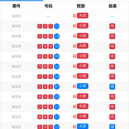
期号
号码
预测
结果
大双
62132
---
殺
---
小双
62131
1
5
7
13
殺
中
小双
62130
5
9
0
14
殺
中
大单
62129
3
9
4
16
殺
中
小双
62128
0
9
9
18
殺
中
小单
62127
3
8
3
14
殺
中
小双
62126
3
7
9
19
殺
中
小单
62125
5
0
2
07
殺
错
小单
62124
8
9
2
19
殺
中
大双
62123
2
9
4
15
殺
中
小单
62122
0
9
6
15
殺
中
大单
62121
1
9
5
15
殺
错