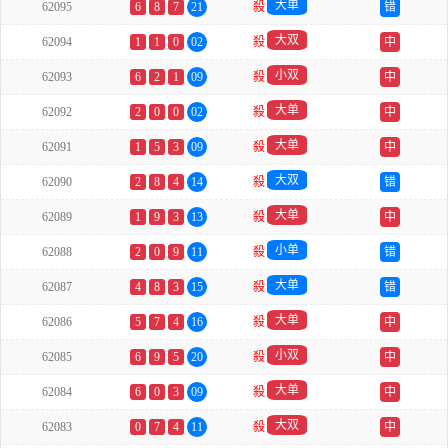
大单
62095
6
8
7
21
殺
错
大双
62094
1
1
0
02
殺
中
小双
62093
6
2
1
09
殺
中
大单
62092
2
0
0
02
殺
中
大单
62091
1
5
3
09
殺
中
大双
62090
2
8
4
14
殺
错
大单
62089
1
9
3
13
殺
中
小单
62088
2
0
9
11
殺
错
大单
62087
4
8
3
15
殺
错
大单
62086
5
7
4
16
殺
中
小双
62085
6
9
5
20
殺
中
大单
62084
6
0
3
09
殺
中
大双
62083
0
7
4
11
殺
中