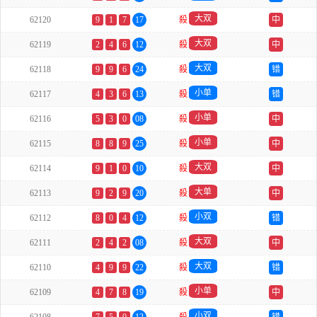
大双
62120
9
1
7
17
殺
中
大双
62119
2
4
6
12
殺
中
大双
62118
9
9
6
24
殺
错
小单
62117
4
3
6
13
殺
错
小单
62116
5
3
0
08
殺
中
小单
62115
8
8
9
25
殺
中
大双
62114
9
1
0
10
殺
中
大单
62113
9
2
9
20
殺
中
小双
62112
8
0
4
12
殺
错
大双
62111
2
4
2
08
殺
中
大双
62110
4
9
9
22
殺
错
小单
62109
4
7
8
19
殺
中
小双