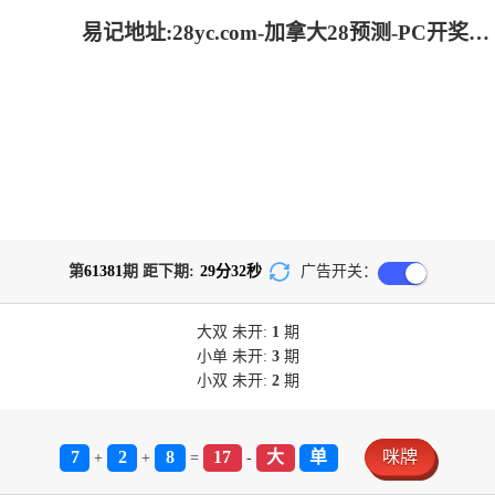
易记地址:28yc.com-加拿大28预测-PC开奖官网咪牌网站
第
61381
期 距下期:
29
分
32
秒
广告开关：
大双
未开:
1
期
小单
未开:
3
期
小双
未开:
2
期
7
2
8
17
大
单
咪牌
+
+
=
-