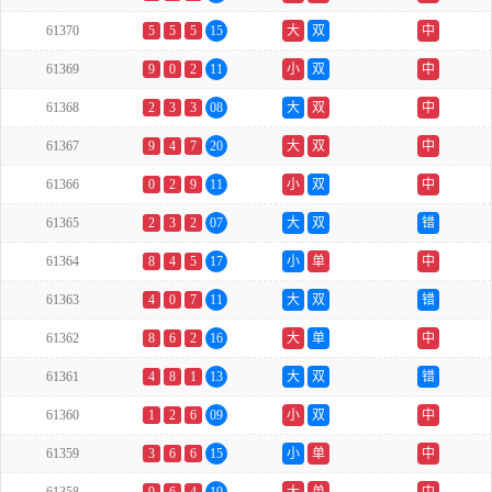
61370
5
5
5
15
大
双
中
61369
9
0
2
11
小
双
中
61368
2
3
3
08
大
双
中
61367
9
4
7
20
大
双
中
61366
0
2
9
11
小
双
中
61365
2
3
2
07
大
双
错
61364
8
4
5
17
小
单
中
61363
4
0
7
11
大
双
错
61362
8
6
2
16
大
单
中
61361
4
8
1
13
大
双
错
61360
1
2
6
09
小
双
中
61359
3
6
6
15
小
单
中