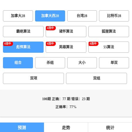
加拿大28
加拿大西28
台湾28
比特币28
霸绝算法
诸怀算法
狐狸算法
彪悍算法
英雄算法
55算法
组合
杀组
大小
单双
双项
双组
100期 正确：77 期 错误：23 期
正确率：77%
预测
走势
统计