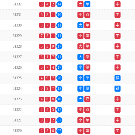
61332
8
4
2
14
大
单
中
61331
6
3
1
10
小
双
中
61330
3
7
1
11
大
单
中
61329
7
3
1
11
小
单
中
61328
5
3
9
17
大
单
中
61327
3
1
7
11
大
单
中
61326
6
7
4
17
小
单
中
61325
4
9
7
20
小
单
错
61324
9
2
7
18
小
单
错
61323
4
6
0
10
大
双
中
61322
2
5
5
12
小
双
中
61321
0
5
2
07
小
单
中
61320
2
5
0
07
小
单
中