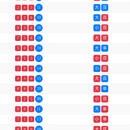
11
大
双
2
4
5
10
大
双
2
2
6
18
小
双
9
3
6
18
大
双
7
3
8
10
大
单
5
0
5
12
小
双
4
5
3
14
小
双
2
9
3
15
大
双
4
5
6
20
大
单
8
9
3
08
小
双
1
2
5
11
大
单
9
0
2
13
小
单
7
1
5
18
大
双
9
9
0