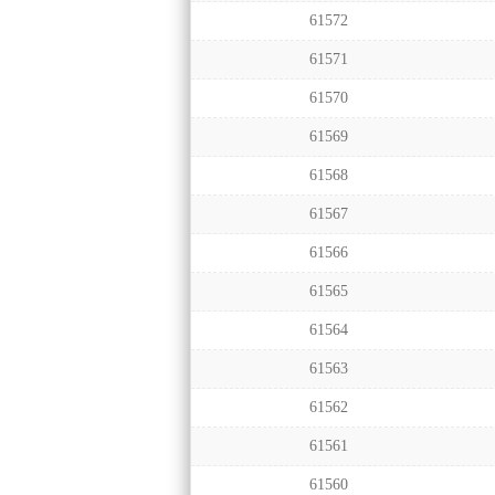
61572
61571
61570
61569
61568
61567
61566
61565
61564
61563
61562
61561
61560