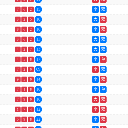
15
小
双
7
6
2
10
大
双
3
2
5
16
小
双
8
6
2
11
大
双
3
6
2
13
大
双
4
2
7
17
小
单
4
5
8
09
小
双
7
2
0
14
小
双
9
5
0
16
小
单
7
1
8
16
大
双
7
9
0
12
小
双
1
7
4
22
小
双
5
9
8