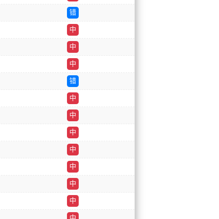
错
中
中
中
错
中
中
中
中
中
中
中
中