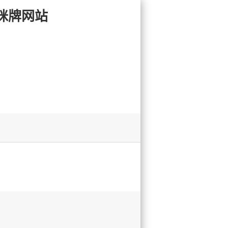
网咪牌网站