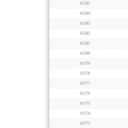
61585
61584
61583
61582
61581
61580
61579
61578
61577
61576
61575
61574
61573