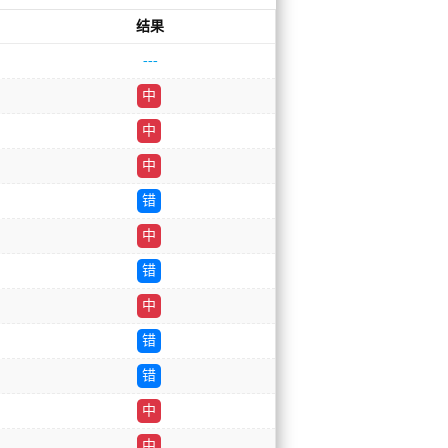
结果
---
中
中
中
错
中
错
中
错
错
中
中