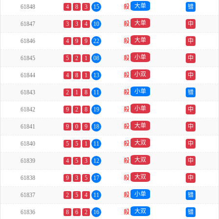
大单
61848
4
8
3
15
殺
错
大单
61847
3
3
4
10
殺
中
大单
61846
4
9
9
22
殺
中
小单
61845
5
2
1
08
殺
中
小双
61844
4
8
1
13
殺
中
小单
61843
2
1
8
11
殺
错
小单
61842
9
2
8
19
殺
中
大单
61841
9
0
9
18
殺
中
大双
61840
5
5
1
11
殺
中
大双
61839
4
5
3
12
殺
中
大双
61838
9
3
5
17
殺
中
小单
61837
2
5
4
11
殺
错
大双
61836
8
6
2
16
殺
错