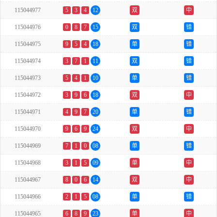
115044977
5
3
4
12
双
中
115044976
0
8
7
15
双
错
115044975
9
5
4
18
单
错
115044974
3
7
1
11
双
错
115044973
5
4
1
10
单
错
115044972
3
9
6
18
双
中
115044971
4
9
7
20
单
错
115044970
9
6
9
24
双
中
115044969
7
1
0
08
单
错
115044968
3
1
5
09
单
中
115044967
8
0
6
14
双
中
115044966
2
1
5
08
单
错
115044965
6
8
9
23
单
中