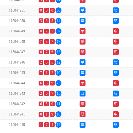
115044952
3
1
7
11
单
中
115044951
0
6
0
06
单
错
115044950
3
6
5
14
单
错
115044949
0
2
5
07
单
中
115044948
7
3
7
17
单
中
115044947
0
7
6
13
单
中
115044946
2
5
5
12
单
错
115044945
7
1
2
10
单
错
115044944
6
8
9
23
单
中
115044943
2
6
7
15
双
错
115044942
6
5
0
11
单
中
115044941
8
1
9
18
双
中
115044940
1
7
4
12
单
错