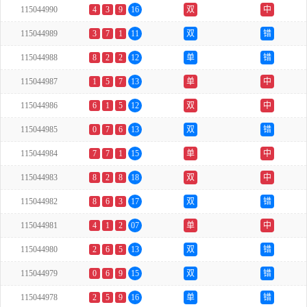
115044990
4
3
9
16
双
中
115044989
3
7
1
11
双
错
115044988
8
2
2
12
单
错
115044987
1
5
7
13
单
中
115044986
6
1
5
12
双
中
115044985
0
7
6
13
双
错
115044984
7
7
1
15
单
中
115044983
8
2
8
18
双
中
115044982
8
6
3
17
双
错
115044981
4
1
2
07
单
中
115044980
2
6
5
13
双
错
115044979
0
6
9
15
双
错
115044978
2
5
9
16
单
错