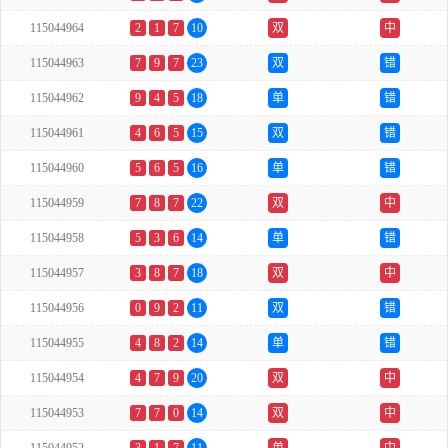
115044964
2
1
7
10
双
中
115044963
7
9
7
23
双
错
115044962
9
4
5
18
单
错
115044961
4
6
5
15
双
错
115044960
5
6
5
16
单
错
115044959
7
8
7
22
双
中
115044958
5
3
6
14
单
错
115044957
3
8
7
18
双
中
115044956
0
9
2
11
双
错
115044955
4
8
2
14
单
错
115044954
4
7
9
20
双
中
115044953
7
7
0
14
双
中