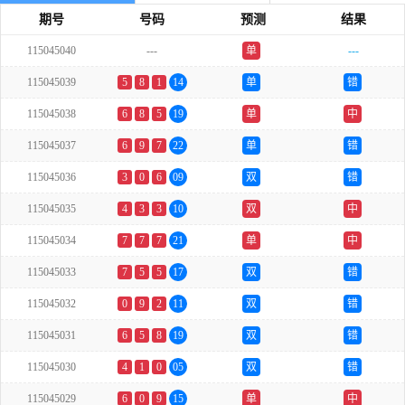
期号
号码
预测
结果
115045040
---
单
---
115045039
5
8
1
14
单
错
115045038
6
8
5
19
单
中
115045037
6
9
7
22
单
错
115045036
3
0
6
09
双
错
115045035
4
3
3
10
双
中
115045034
7
7
7
21
单
中
115045033
7
5
5
17
双
错
115045032
0
9
2
11
双
错
115045031
6
5
8
19
双
错
115045030
4
1
0
05
双
错
115045029
6
0
9
15
单
中