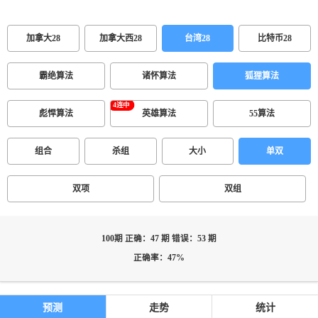
加拿大28
加拿大西28
台湾28
比特币28
霸绝算法
诸怀算法
狐狸算法
彪悍算法
英雄算法
55算法
组合
杀组
大小
单双
双项
双组
100期 正确：47 期 错误：53 期
正确率：47%
预测
走势
统计