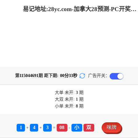
易记地址:28yc.com-加拿大28预测-PC开奖官网咪牌网站
第
115044691
期 距下期:
00
分
33
秒
广告开关：
大单
未开:
3
期
大双
未开:
1
期
小单
未开:
8
期
1
4
3
08
小
双
咪牌
+
+
=
-