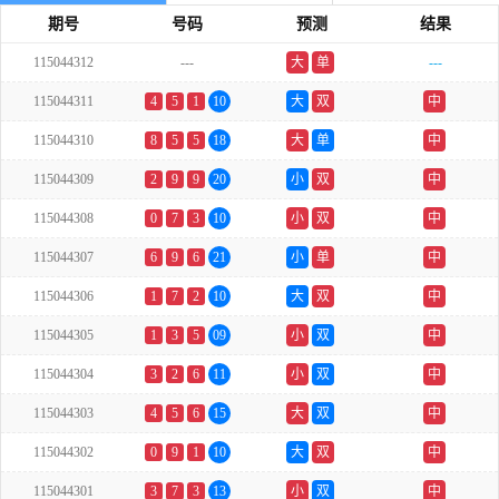
期号
号码
预测
结果
115044312
---
大
单
---
115044311
4
5
1
10
大
双
中
115044310
8
5
5
18
大
单
中
115044309
2
9
9
20
小
双
中
115044308
0
7
3
10
小
双
中
115044307
6
9
6
21
小
单
中
115044306
1
7
2
10
大
双
中
115044305
1
3
5
09
小
双
中
115044304
3
2
6
11
小
双
中
115044303
4
5
6
15
大
双
中
115044302
0
9
1
10
大
双
中
115044301
3
7
3
13
小
双
中