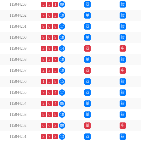
115044263
5
3
1
09
双
错
115044262
7
0
3
10
单
错
115044261
9
0
8
17
双
错
115044260
9
0
9
18
单
错
115044259
3
8
3
14
双
中
115044258
8
3
7
18
单
错
115044257
2
3
5
10
双
中
115044256
1
5
9
15
双
错
115044255
7
6
4
17
双
错
115044254
2
0
4
06
单
错
115044253
9
0
9
18
单
错
115044252
0
6
3
09
单
中
115044251
3
7
3
13
双
错