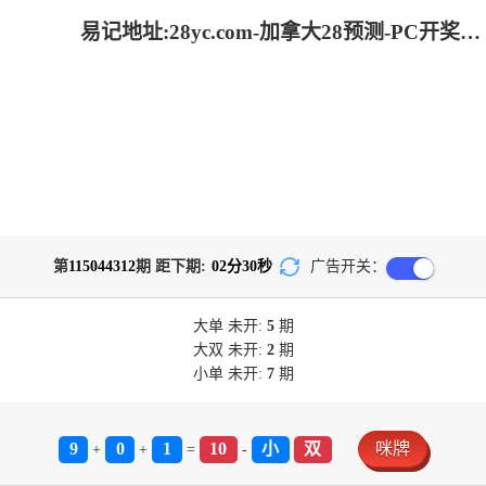
易记地址:28yc.com-加拿大28预测-PC开奖官网咪牌网站
第
115044312
期 距下期:
02
分
30
秒
广告开关：
大单
未开:
5
期
大双
未开:
2
期
小单
未开:
7
期
9
0
1
10
小
双
咪牌
+
+
=
-