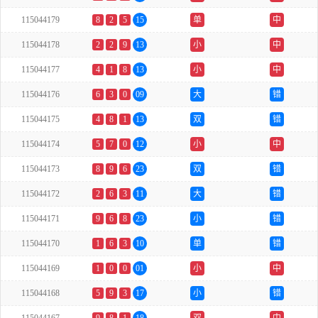
115044179
8
2
5
15
单
中
115044178
2
2
9
13
小
中
115044177
4
1
8
13
小
中
115044176
6
3
0
09
大
错
115044175
4
8
1
13
双
错
115044174
5
7
0
12
小
中
115044173
8
9
6
23
双
错
115044172
2
6
3
11
大
错
115044171
9
6
8
23
小
错
115044170
1
6
3
10
单
错
115044169
1
0
0
01
小
中
115044168
5
9
3
17
小
错