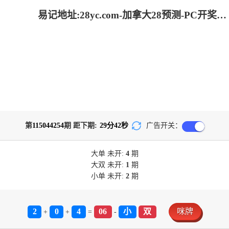
易记地址:28yc.com-加拿大28预测-PC开奖官网咪牌网站
第
115044254
期 距下期:
29
分
42
秒
广告开关：
大单
未开:
4
期
大双
未开:
1
期
小单
未开:
2
期
2
0
4
06
小
双
咪牌
+
+
=
-