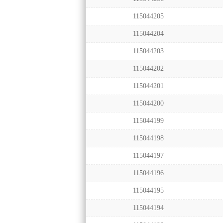
115044205
115044204
115044203
115044202
115044201
115044200
115044199
115044198
115044197
115044196
115044195
115044194