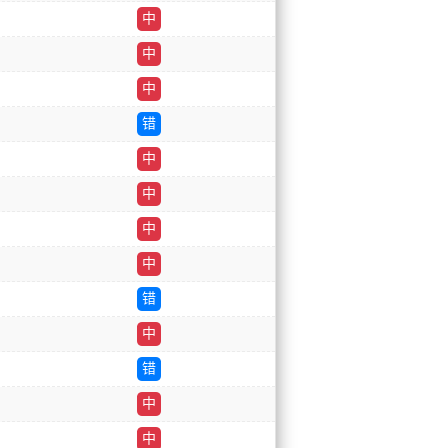
中
中
中
错
中
中
中
中
错
中
错
中
中