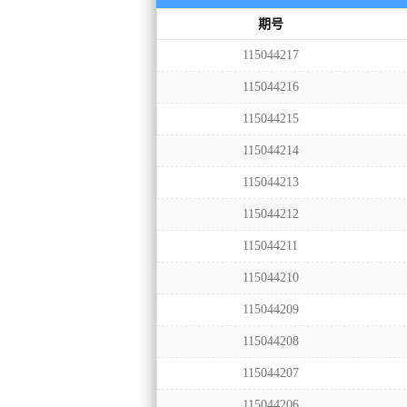
期号
115044217
115044216
115044215
115044214
115044213
115044212
115044211
115044210
115044209
115044208
115044207
115044206