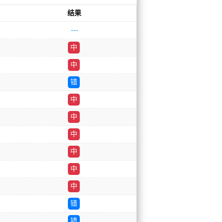
结果
---
中
中
错
中
中
中
中
中
中
错
错