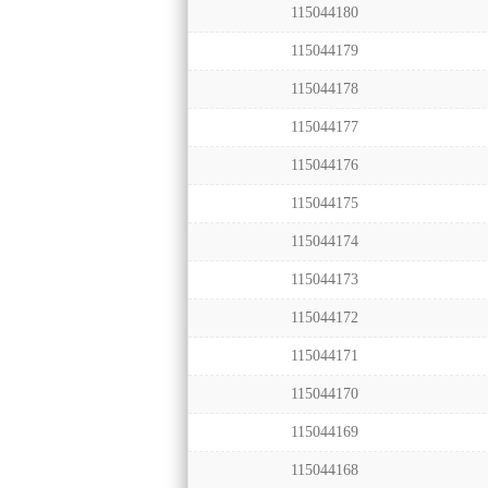
115044180
115044179
115044178
115044177
115044176
115044175
115044174
115044173
115044172
115044171
115044170
115044169
115044168