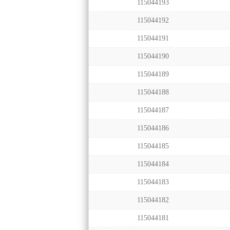
115044193
115044192
115044191
115044190
115044189
115044188
115044187
115044186
115044185
115044184
115044183
115044182
115044181