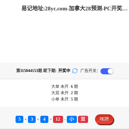
易记地址:28yc.com-加拿大28预测-PC开奖官网咪牌网站
第
115044153
期 距下期:
开奖中
广告开关：
大单
未开:
6
期
大双
未开:
2
期
小单
未开:
5
期
5
3
4
12
小
双
咪牌
+
+
=
-