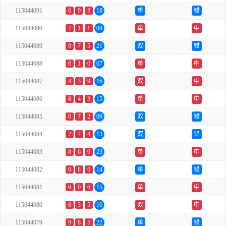
115044091
6
9
3
18
单
错
115044090
7
1
1
09
单
中
115044089
9
7
5
21
双
错
115044088
6
1
0
07
单
中
115044087
4
3
9
16
双
中
115044086
8
4
3
15
单
中
115044085
0
7
2
09
双
错
115044084
2
7
4
13
双
错
115044083
8
6
9
23
单
中
115044082
0
8
6
14
单
错
115044081
9
0
6
15
单
中
115044080
8
3
5
16
双
中
115044079
9
8
5
22
单
错