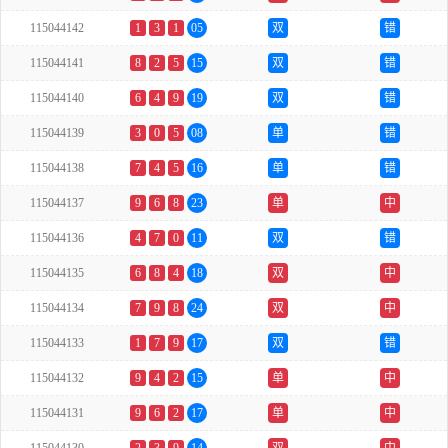
115044142
1
3
1
05
双
错
115044141
8
2
5
15
双
错
115044140
6
4
9
19
双
错
115044139
3
0
5
08
单
错
115044138
7
4
5
16
单
错
115044137
9
6
8
23
单
中
115044136
4
7
0
11
双
错
115044135
6
8
4
18
双
中
115044134
7
9
8
24
双
中
115044133
1
7
9
17
双
错
115044132
9
4
2
15
单
中
115044131
9
6
2
17
单
中