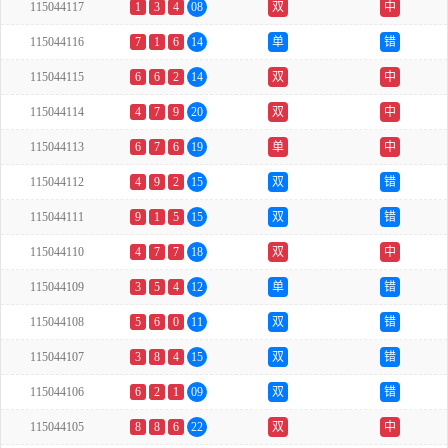
115044117
1
3
4
08
双
中
115044116
7
1
6
14
单
错
115044115
6
6
2
14
双
中
115044114
4
7
9
20
双
中
115044113
6
7
6
19
单
中
115044112
4
9
2
15
双
错
115044111
9
1
5
15
双
错
115044110
4
7
7
18
双
中
115044109
3
5
4
12
单
错
115044108
5
6
0
11
双
错
115044107
3
8
4
15
双
错
115044106
6
2
1
09
双
错
115044105
8
8
6
22
双
中