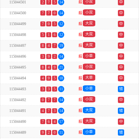
小双
115044501
2
7
5
14
殺
中
小双
115044500
7
7
0
14
殺
中
大双
115044499
7
0
5
12
殺
中
大双
115044498
5
1
6
12
殺
中
大双
115044497
8
4
7
19
殺
中
小单
115044496
3
9
2
14
殺
中
小双
115044495
8
4
9
21
殺
中
大单
115044494
4
9
5
18
殺
中
小单
115044493
3
3
5
11
殺
错
小双
115044492
0
7
7
14
殺
中
大双
115044491
4
7
3
14
殺
错
大双
115044490
7
6
4
17
殺
中
小单
115044489
9
2
0
11
殺
错