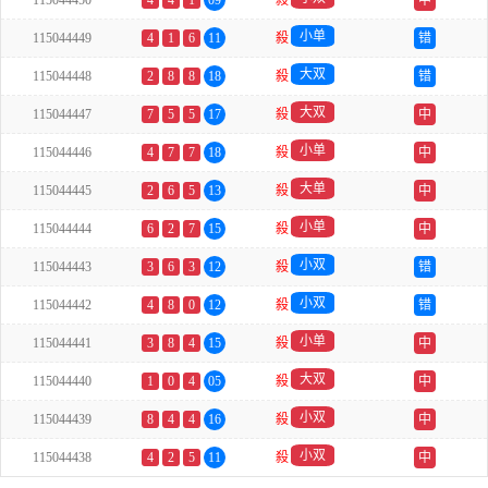
115044450
4
4
1
09
殺
中
小单
115044449
4
1
6
11
殺
错
大双
115044448
2
8
8
18
殺
错
大双
115044447
7
5
5
17
殺
中
小单
115044446
4
7
7
18
殺
中
大单
115044445
2
6
5
13
殺
中
小单
115044444
6
2
7
15
殺
中
小双
115044443
3
6
3
12
殺
错
小双
115044442
4
8
0
12
殺
错
小单
115044441
3
8
4
15
殺
中
大双
115044440
1
0
4
05
殺
中
小双
115044439
8
4
4
16
殺
中
小双
115044438
4
2
5
11
殺
中