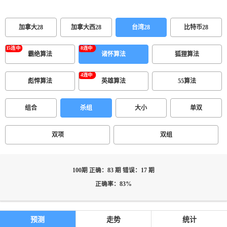
加拿大28
加拿大西28
台湾28
比特币28
霸绝算法
诸怀算法
狐狸算法
彪悍算法
英雄算法
55算法
组合
杀组
大小
单双
双项
双组
100期 正确：83 期 错误：17 期
正确率：83%
预测
走势
统计