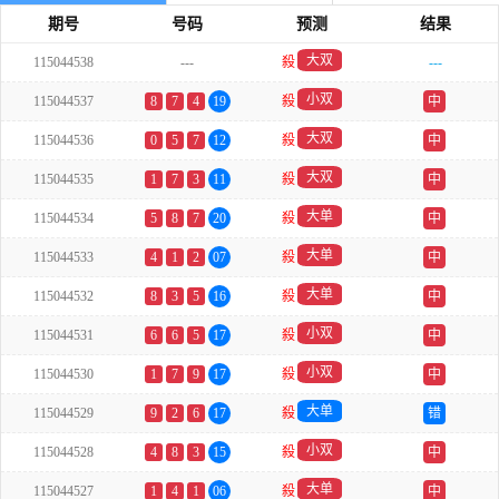
期号
号码
预测
结果
大双
115044538
---
殺
---
小双
115044537
8
7
4
19
殺
中
大双
115044536
0
5
7
12
殺
中
大双
115044535
1
7
3
11
殺
中
大单
115044534
5
8
7
20
殺
中
大单
115044533
4
1
2
07
殺
中
大单
115044532
8
3
5
16
殺
中
小双
115044531
6
6
5
17
殺
中
小双
115044530
1
7
9
17
殺
中
大单
115044529
9
2
6
17
殺
错
小双
115044528
4
8
3
15
殺
中
大单
115044527
1
4
1
06
殺
中