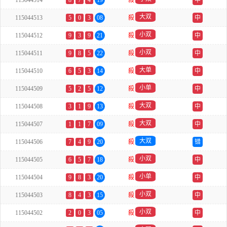
115044514
8
7
4
19
殺
中
大双
115044513
5
0
3
08
殺
中
小双
115044512
9
3
9
21
殺
中
小双
115044511
9
8
5
22
殺
中
大单
115044510
6
5
3
14
殺
中
小单
115044509
5
2
5
12
殺
中
大双
115044508
3
1
9
13
殺
中
大双
115044507
1
1
7
09
殺
中
大双
115044506
7
4
9
20
殺
错
小双
115044505
6
5
7
18
殺
中
小单
115044504
9
8
3
20
殺
中
小双
115044503
8
4
3
15
殺
中
小双
115044502
2
0
3
05
殺
中