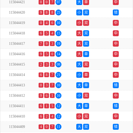
115044421
0
0
7
07
大
单
中
115044420
9
8
8
25
小
双
错
115044419
0
4
6
10
小
双
中
115044418
6
5
4
15
大
双
中
115044417
7
9
3
19
大
双
中
115044416
9
5
0
14
大
单
中
115044415
2
3
3
08
大
双
中
115044414
6
8
7
21
小
单
中
115044413
0
3
7
10
大
单
错
115044412
9
6
1
16
小
双
中
115044411
6
1
5
12
大
单
错
115044410
6
2
4
12
小
双
中
115044409
4
0
7
11
大
双
错