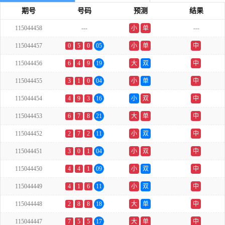
期号
号码
预测
结果
115044458
---
小
单
---
115044457
0
5
0
05
小
单
中
115044456
6
4
9
19
大
双
中
115044455
3
1
0
04
小
单
中
115044454
4
9
3
16
小
双
中
115044453
6
7
8
21
大
单
中
115044452
2
7
2
11
小
双
中
115044451
3
0
1
04
小
双
中
115044450
4
4
1
09
小
双
中
115044449
4
1
6
11
小
双
中
115044448
2
8
8
18
大
单
中
115044447
7
5
5
17
大
单
中