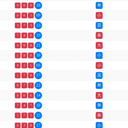
18
单
9
0
9
09
小
0
6
3
13
双
3
7
3
19
单
7
4
8
21
大
4
9
8
18
小
1
8
9
03
小
0
2
1
17
双
1
7
9
22
单
8
7
7
14
大
8
0
6
18
单
7
4
7
15
单
5
7
3
17
小
6
3
8