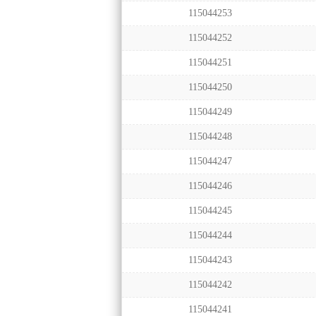
115044253
115044252
115044251
115044250
115044249
115044248
115044247
115044246
115044245
115044244
115044243
115044242
115044241