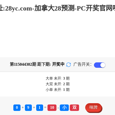
:28yc.com-加拿大28预测-PC开奖官
第
115044302
期 距下期:
开奖中
广告开关：
大单
未开:
3
期
大双
未开:
2
期
小单
未开:
1
期
0
+
9
+
1
=
10
-
小
双
咪牌