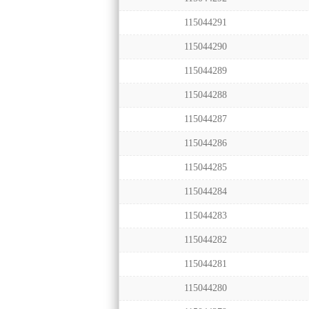
115044291
115044290
115044289
115044288
115044287
115044286
115044285
115044284
115044283
115044282
115044281
115044280