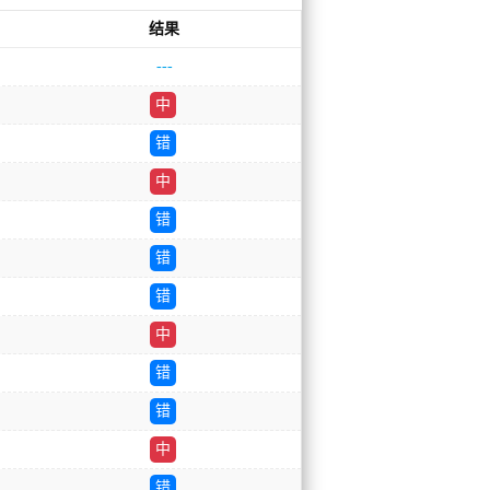
结果
---
中
错
中
错
错
错
中
错
错
中
错