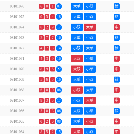
08101076
6
0
1
07
大单
小双
错
08101075
9
5
4
18
大单
小双
错
08101074
6
2
9
17
小双
大单
中
08101073
2
7
7
16
大单
小双
错
08101072
4
7
3
14
小双
大单
错
08101071
4
3
9
16
大双
小单
中
08101070
8
9
5
22
大双
小单
中
08101069
5
6
5
16
大单
小双
错
08101068
6
0
0
06
小双
大单
中
08101067
9
3
5
17
小双
大单
中
08101066
3
0
3
06
大双
小单
错
08101065
0
2
6
08
大单
小双
中
08101064
8
5
2
15
大单
小双
中