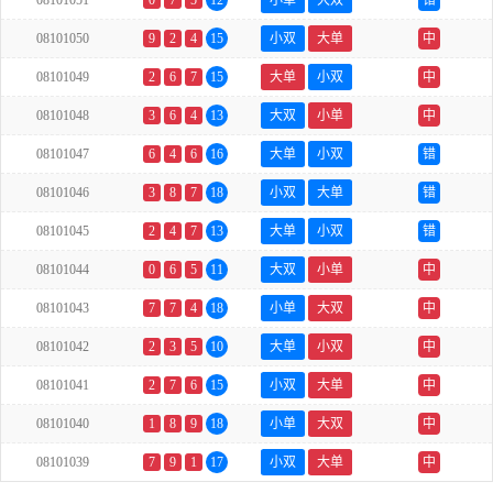
08101051
0
7
5
12
小单
大双
错
08101050
9
2
4
15
小双
大单
中
08101049
2
6
7
15
大单
小双
中
08101048
3
6
4
13
大双
小单
中
08101047
6
4
6
16
大单
小双
错
08101046
3
8
7
18
小双
大单
错
08101045
2
4
7
13
大单
小双
错
08101044
0
6
5
11
大双
小单
中
08101043
7
7
4
18
小单
大双
中
08101042
2
3
5
10
大单
小双
中
08101041
2
7
6
15
小双
大单
中
08101040
1
8
9
18
小单
大双
中
08101039
7
9
1
17
小双
大单
中