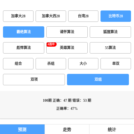
加拿大28
加拿大西28
台湾28
比特币28
霸绝算法
诸怀算法
狐狸算法
彪悍算法
英雄算法
55算法
组合
杀组
大小
单双
双项
双组
100期 正确：47 期 错误：53 期
正确率：47%
预测
走势
统计