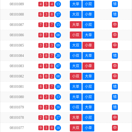
08101089
4
5
4
13
大单
小双
错
08101088
6
3
8
17
大双
小单
错
08101087
7
1
7
15
大单
小双
中
08101086
0
7
1
08
小双
大单
中
08101085
3
3
3
09
大双
小单
中
08101084
5
8
7
20
小双
大单
错
08101083
4
3
0
07
大双
小单
中
08101082
6
0
2
08
小双
大单
中
08101081
8
1
7
16
大单
小双
错
08101080
4
2
7
13
大单
小双
错
08101079
9
2
5
16
小双
大单
错
08101078
2
9
6
17
大单
小双
中
08101077
9
1
8
18
大双
小单
中