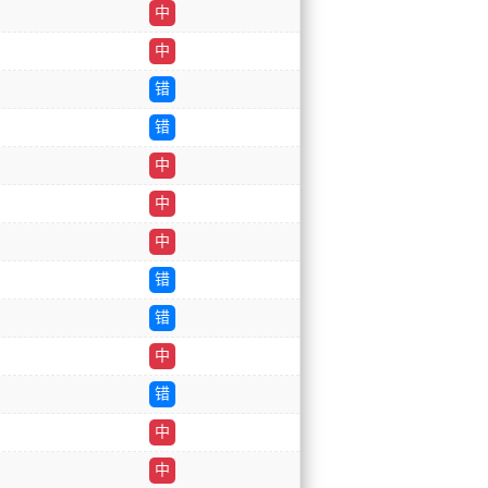
中
中
错
错
中
中
中
错
错
中
错
中
中