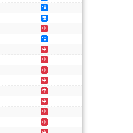
错
错
中
错
中
中
中
中
中
中
中
中
中