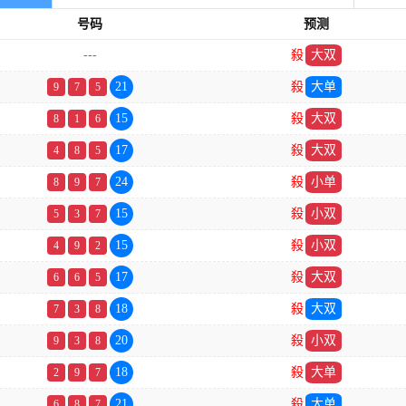
号码
预测
---
殺
大双
21
殺
大单
9
7
5
15
殺
大双
8
1
6
17
殺
大双
4
8
5
24
殺
小单
8
9
7
15
殺
小双
5
3
7
15
殺
小双
4
9
2
17
殺
大双
6
6
5
18
殺
大双
7
3
8
20
殺
小双
9
3
8
18
殺
大单
2
9
7
21
殺
大单
6
8
7