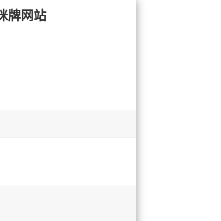
网咪牌网站