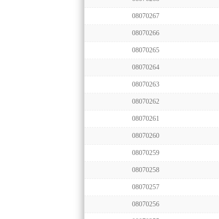
08070267
08070266
08070265
08070264
08070263
08070262
08070261
08070260
08070259
08070258
08070257
08070256