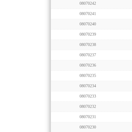
08070242
08070241
08070240
08070239
08070238
08070237
08070236
08070235
08070234
08070233
08070232
08070231
08070230