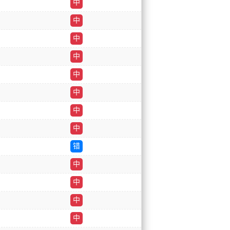
中
中
中
中
中
中
中
中
错
中
中
中
中