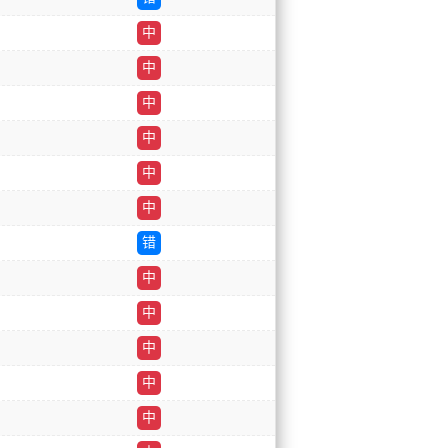
中
中
中
中
中
中
错
中
中
中
中
中