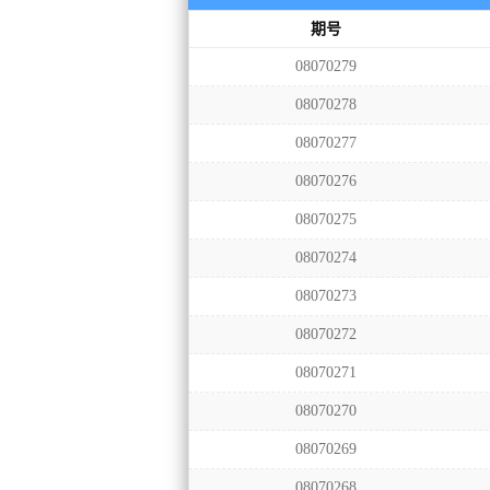
期号
08070279
08070278
08070277
08070276
08070275
08070274
08070273
08070272
08070271
08070270
08070269
08070268