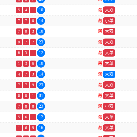
10
殺
大双
5
4
1
14
殺
小单
7
7
0
10
殺
大双
7
0
3
23
殺
大双
9
7
7
12
殺
大单
8
3
1
10
殺
大单
1
3
6
14
殺
大双
4
7
3
23
殺
大双
7
7
9
01
殺
大单
0
0
1
23
殺
小双
7
8
8
12
殺
大单
5
6
1
16
殺
大单
1
6
9