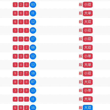
03
殺
小双
1
2
0
11
殺
大单
0
8
3
12
殺
大双
6
1
5
09
殺
小双
5
1
3
17
殺
小双
6
7
4
08
殺
大双
4
2
2
12
殺
小单
3
3
6
12
殺
大单
5
4
3
18
殺
小双
9
2
7
07
殺
大双
0
7
0
15
殺
小单
3
3
9
11
殺
大单
4
0
7
16
殺
大双
6
8
2