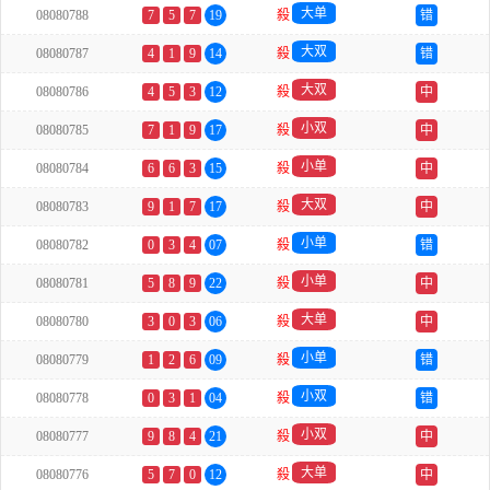
大单
08080788
7
5
7
19
殺
错
大双
08080787
4
1
9
14
殺
错
大双
08080786
4
5
3
12
殺
中
小双
08080785
7
1
9
17
殺
中
小单
08080784
6
6
3
15
殺
中
大双
08080783
9
1
7
17
殺
中
小单
08080782
0
3
4
07
殺
错
小单
08080781
5
8
9
22
殺
中
大单
08080780
3
0
3
06
殺
中
小单
08080779
1
2
6
09
殺
错
小双
08080778
0
3
1
04
殺
错
小双
08080777
9
8
4
21
殺
中
大单
08080776
5
7
0
12
殺
中