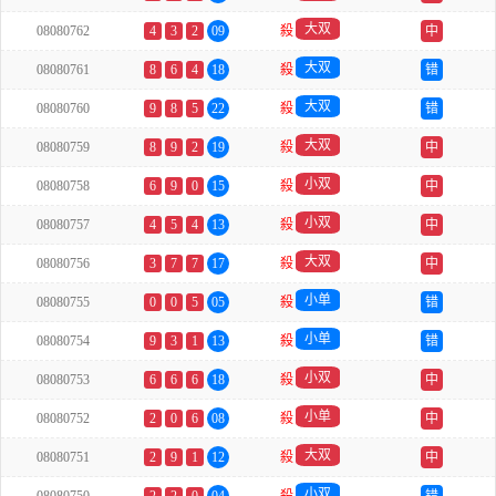
大双
08080762
4
3
2
09
殺
中
大双
08080761
8
6
4
18
殺
错
大双
08080760
9
8
5
22
殺
错
大双
08080759
8
9
2
19
殺
中
小双
08080758
6
9
0
15
殺
中
小双
08080757
4
5
4
13
殺
中
大双
08080756
3
7
7
17
殺
中
小单
08080755
0
0
5
05
殺
错
小单
08080754
9
3
1
13
殺
错
小双
08080753
6
6
6
18
殺
中
小单
08080752
2
0
6
08
殺
中
大双
08080751
2
9
1
12
殺
中
小双