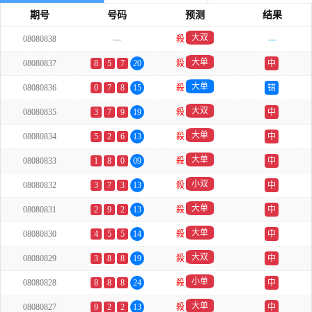
期号
号码
预测
结果
大双
08080838
---
殺
---
大单
08080837
8
5
7
20
殺
中
大单
08080836
0
7
8
15
殺
错
大双
08080835
3
7
9
19
殺
中
大单
08080834
5
2
6
13
殺
中
大单
08080833
1
8
0
09
殺
中
小双
08080832
3
7
3
13
殺
中
大单
08080831
2
9
2
13
殺
中
大单
08080830
4
5
5
14
殺
中
大双
08080829
3
8
8
19
殺
中
小单
08080828
8
8
8
24
殺
中
大单
08080827
9
2
2
13
殺
中