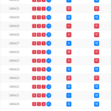
3466432
5
9
1
15
小
错
3466431
2
7
1
10
双
中
3466430
3
3
9
15
双
错
3466429
5
3
3
11
小
中
3466428
8
6
9
23
大
中
3466427
4
5
1
10
大
错
3466426
3
9
3
15
单
中
3466425
5
8
2
15
大
中
3466424
5
6
6
17
双
错
3466423
6
8
0
14
双
中
3466422
9
6
7
22
单
错
3466421
9
8
2
19
小
错
3466420
0
1
4
05
双
错