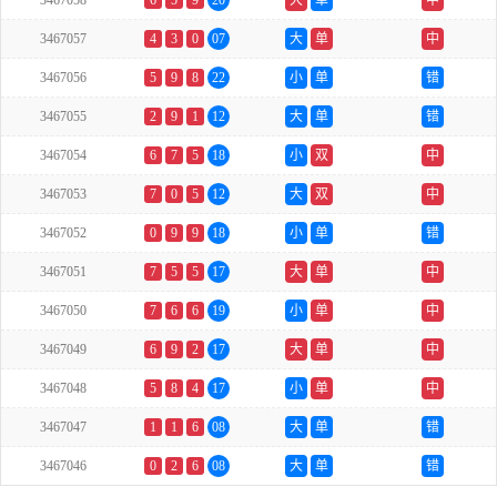
3467058
6
5
9
20
大
单
中
3467057
4
3
0
07
大
单
中
3467056
5
9
8
22
小
单
错
3467055
2
9
1
12
大
单
错
3467054
6
7
5
18
小
双
中
3467053
7
0
5
12
大
双
中
3467052
0
9
9
18
小
单
错
3467051
7
5
5
17
大
单
中
3467050
7
6
6
19
小
单
中
3467049
6
9
2
17
大
单
中
3467048
5
8
4
17
小
单
中
3467047
1
1
6
08
大
单
错
3467046
0
2
6
08
大
单
错