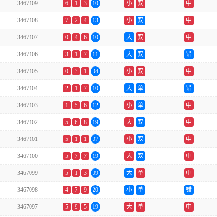
3467109
6
1
3
10
小
双
中
3467108
7
2
4
13
小
双
中
3467107
0
4
6
10
大
双
中
3467106
3
1
7
11
大
双
错
3467105
0
3
1
04
小
双
中
3467104
2
1
7
10
大
单
错
3467103
1
5
6
12
小
单
中
3467102
5
6
8
19
大
双
中
3467101
5
1
1
07
小
双
中
3467100
5
7
7
19
大
双
中
3467099
5
1
3
09
大
单
中
3467098
4
7
9
20
小
单
错
3467097
5
9
5
19
大
单
中