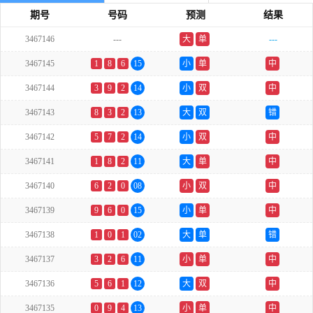
期号
号码
预测
结果
3467146
---
大
单
---
3467145
1
8
6
15
小
单
中
3467144
3
9
2
14
小
双
中
3467143
8
3
2
13
大
双
错
3467142
5
7
2
14
小
双
中
3467141
1
8
2
11
大
单
中
3467140
6
2
0
08
小
双
中
3467139
9
6
0
15
小
单
中
3467138
1
0
1
02
大
单
错
3467137
3
2
6
11
小
单
中
3467136
5
6
1
12
大
双
中
3467135
0
9
4
13
小
单
中