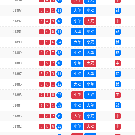
61894
8
4
5
17
大单
小双
中
61893
5
5
1
11
大单
小双
错
61892
5
4
9
18
小单
大双
中
61891
5
0
6
11
大单
小双
错
61890
9
9
6
24
大单
小双
错
61889
2
9
7
18
小双
大单
错
61888
0
9
7
16
小单
大双
中
61887
5
3
3
11
小双
大单
错
61886
3
8
1
12
大双
小单
错
61885
2
1
0
03
小单
大双
中
61884
1
7
1
09
小双
大单
错
61883
9
8
2
19
大单
小双
中
61882
7
9
6
22
小单
大双
中