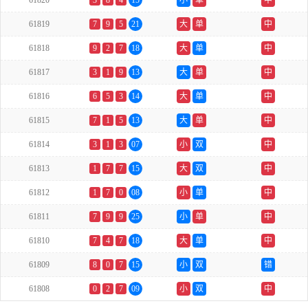
61820
3
8
4
15
小
单
中
61819
7
9
5
21
大
单
中
61818
9
2
7
18
大
单
中
61817
3
1
9
13
大
单
中
61816
6
5
3
14
大
单
中
61815
7
1
5
13
大
单
中
61814
3
1
3
07
小
双
中
61813
1
7
7
15
大
双
中
61812
1
7
0
08
小
单
中
61811
7
9
9
25
小
单
中
61810
7
4
7
18
大
单
中
61809
8
0
7
15
小
双
错
61808
0
2
7
09
小
双
中