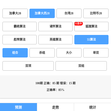
加拿大28
加拿大西28
台湾28
比特币28
霸绝算法
诸怀算法
狐狸算法
彪悍算法
英雄算法
55算法
组合
杀组
大小
单双
双项
双组
100期 正确：85 期 错误：15 期
正确率：85%
预测
走势
统计