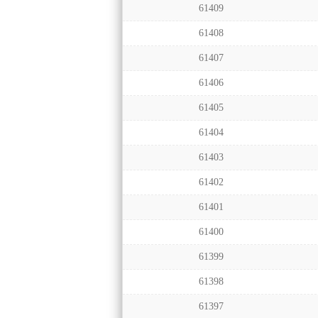
61409
61408
61407
61406
61405
61404
61403
61402
61401
61400
61399
61398
61397