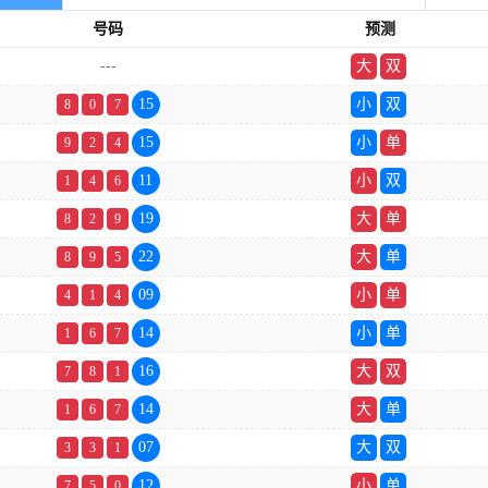
号码
预测
---
大
双
15
小
双
8
0
7
15
小
单
9
2
4
11
小
双
1
4
6
19
大
单
8
2
9
22
大
单
8
9
5
09
小
单
4
1
4
14
小
单
1
6
7
16
大
双
7
8
1
14
大
单
1
6
7
07
大
双
3
3
1
12
小
单
7
5
0