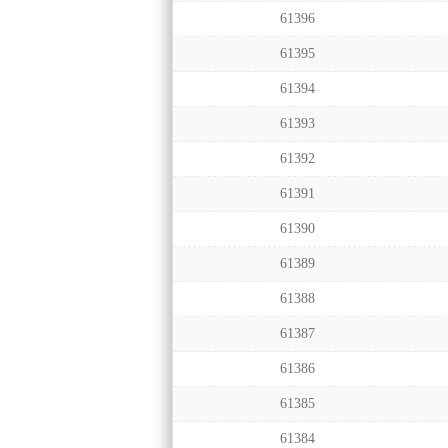
61396
61395
61394
61393
61392
61391
61390
61389
61388
61387
61386
61385
61384