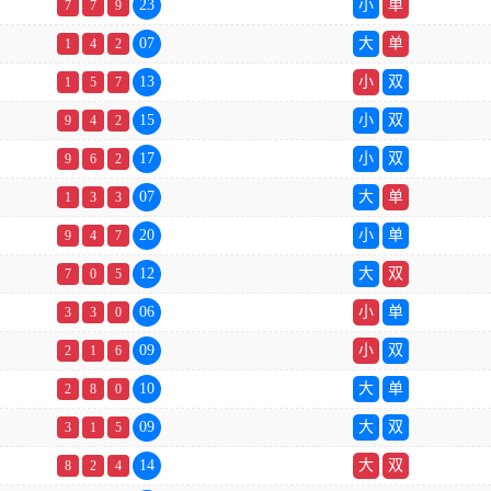
23
小
单
7
7
9
07
大
单
1
4
2
13
小
双
1
5
7
15
小
双
9
4
2
17
小
双
9
6
2
07
大
单
1
3
3
20
小
单
9
4
7
12
大
双
7
0
5
06
小
单
3
3
0
09
小
双
2
1
6
10
大
单
2
8
0
09
大
双
3
1
5
14
大
双
8
2
4