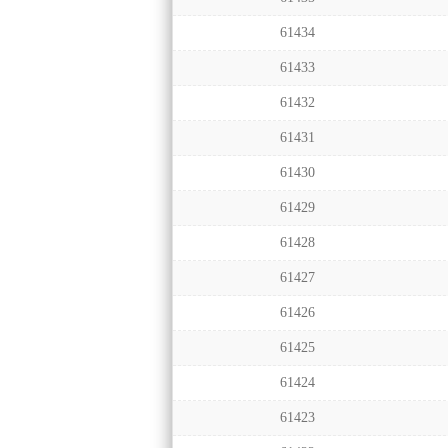
61434
61433
61432
61431
61430
61429
61428
61427
61426
61425
61424
61423