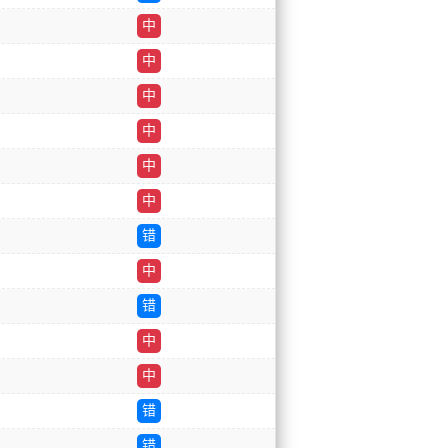
中
中
中
中
中
中
错
中
错
中
中
错
错