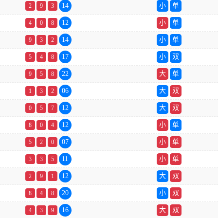
14
小
单
2
9
3
12
小
单
4
0
8
14
小
单
9
3
2
17
小
双
5
4
8
22
大
单
9
5
8
06
大
双
1
3
2
12
大
双
0
5
7
12
小
单
8
0
4
07
小
单
5
2
0
11
小
单
3
3
5
12
大
双
2
9
1
20
小
双
8
4
8
16
大
双
4
3
9