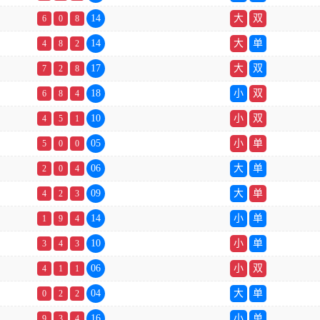
14
大
双
6
0
8
14
大
单
4
8
2
17
大
双
7
2
8
18
小
双
6
8
4
10
小
双
4
5
1
05
小
单
5
0
0
06
大
单
2
0
4
09
大
单
4
2
3
14
小
单
1
9
4
10
小
单
3
4
3
06
小
双
4
1
1
04
大
单
0
2
2
16
小
单
9
3
4