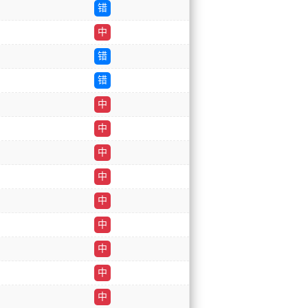
错
中
错
错
中
中
中
中
中
中
中
中
中