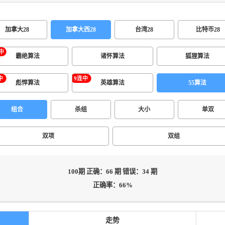
加拿大28
加拿大西28
台湾28
比特币28
霸绝算法
诸怀算法
狐狸算法
彪悍算法
英雄算法
55算法
组合
杀组
大小
单双
双项
双组
100期 正确：66 期 错误：34 期
正确率：66%
走势