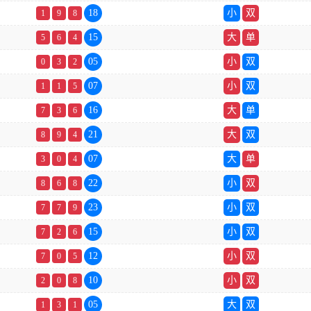
18
小
双
1
9
8
15
大
单
5
6
4
05
小
双
0
3
2
07
小
双
1
1
5
16
大
单
7
3
6
21
大
双
8
9
4
07
大
单
3
0
4
22
小
双
8
6
8
23
小
双
7
7
9
15
小
双
7
2
6
12
小
双
7
0
5
10
小
双
2
0
8
05
大
双
1
3
1