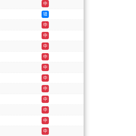
中
错
中
中
中
中
中
中
中
中
中
中
中