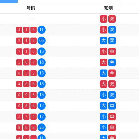
号码
预测
---
小
双
11
小
双
4
1
6
05
大
双
2
1
2
13
小
单
7
1
5
18
大
单
5
6
7
13
大
单
6
5
2
18
大
双
4
8
6
15
小
双
0
9
6
12
大
单
0
8
4
17
小
单
5
7
5
25
小
单
8
9
8
11
大
单
4
2
5