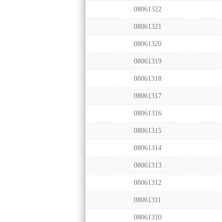
08061322
08061321
08061320
08061319
08061318
08061317
08061316
08061315
08061314
08061313
08061312
08061311
08061310