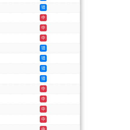
错
中
中
中
错
错
错
错
中
中
中
中
中