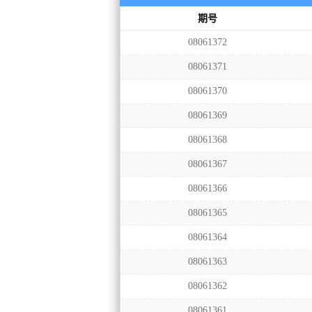
期号
08061372
08061371
08061370
08061369
08061368
08061367
08061366
08061365
08061364
08061363
08061362
08061361