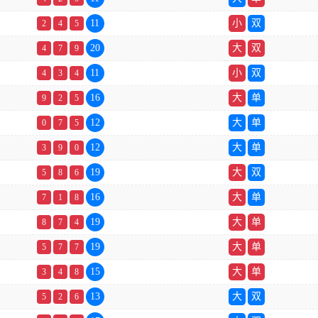
11
小
双
2
4
5
20
大
双
4
7
9
11
小
双
4
3
4
16
大
单
9
2
5
12
大
单
0
7
5
12
大
单
3
9
0
19
大
双
5
8
6
16
大
单
7
1
8
19
大
单
8
7
4
19
大
单
5
7
7
15
大
单
3
4
8
13
大
双
5
2
6