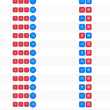
17
小
双
5
5
7
09
小
单
1
3
5
15
小
单
7
4
4
03
大
单
1
1
1
14
大
单
4
7
3
16
小
双
5
2
9
12
大
双
4
4
4
06
大
双
0
0
6
24
小
单
8
9
7
11
大
单
7
0
4
05
大
单
2
2
1
17
小
单
5
4
8
18
小
双
9
2
7